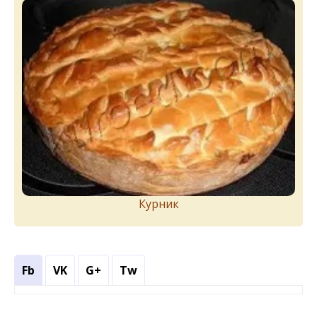
Курник
Fb
VK
G+
Tw