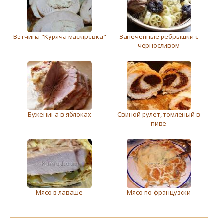
Ветчина "Куряча маскіровка"
Запеченные ребрышки с
черносливом
Буженина в яблоках
Свиной рулет, томленый в
пиве
Мясо в лаваше
Мясо по-французски