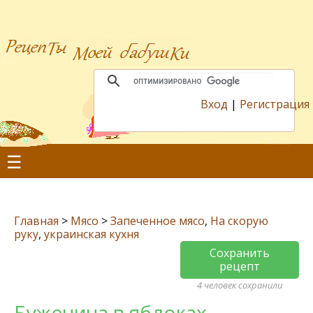
Вход
|
Регистрация
☰
Главная
>
Мясо
>
Запеченное мясо
,
На скорую
руку
,
украинская кухня
Сохранить
рецепт
4 человек сохранили
Буженина в яблоках