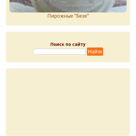
Пирожныe "Бeзe"
Поиск по сайту