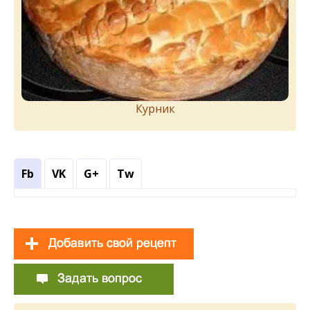
Курник
Fb
VK
G+
Tw