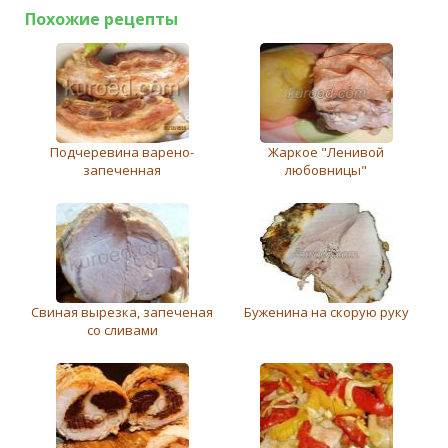
Похожие рецепты
Подчеревина варено-
Жаркое "Ленивой
запеченная
любовницы"
Свиная вырезка, запеченая
Буженина на скорую руку
со сливами