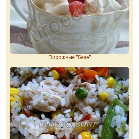
Пирожныe "Бeзe"