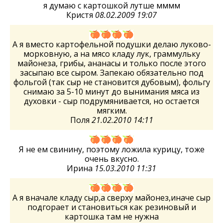
я думаю с картошкой лутше мммм
Кристя
08.02.2009 19:07
А я вместо картофельной подушки делаю луково-
морковную, а на мясо кладу лук, граммульку
майонеза, грибы, ананасы и только после этого
засыпаю все сыром. Запекаю обязательно под
фольгой (так сыр не становится дубовым), фольгу
снимаю за 5-10 минут до вынимания мяса из
духовки - сыр подрумянивается, но остается
мягким.
Поля
21.02.2010 14:11
Я не ем свинину, поэтому ложила курицу, тоже
очень вкусно.
Ирина
15.03.2010 11:31
А я вначале кладу сыр,а сверху майонез,иначе сыр
подгорает и становиться как резиновый и
картошка там не нужна