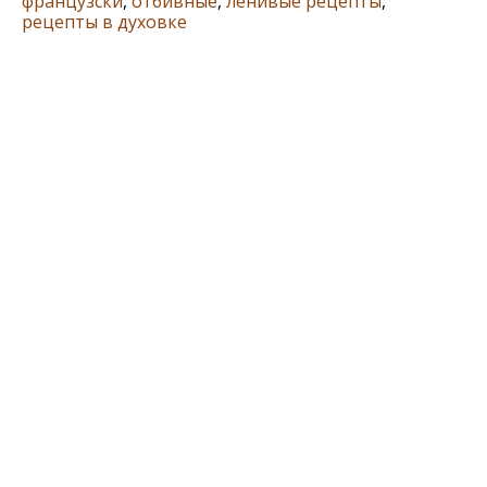
французски
,
отбивные
,
ленивые рецепты
,
рецепты в духовке