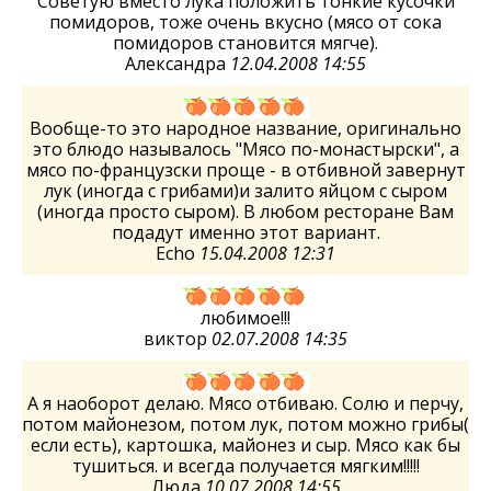
Советую вместо лука положить тонкие кусочки
помидоров, тоже очень вкусно (мясо от сока
помидоров становится мягче).
Александра
12.04.2008 14:55
Вообще-то это народное название, оригинально
это блюдо называлось "Мясо по-монастырски", а
мясо по-французски проще - в отбивной завернут
лук (иногда с грибами)и залито яйцом с сыром
(иногда просто сыром). В любом ресторане Вам
подадут именно этот вариант.
Echo
15.04.2008 12:31
любимое!!!
виктор
02.07.2008 14:35
А я наоборот делаю. Мясо отбиваю. Солю и перчу,
потом майонезом, потом лук, потом можно грибы(
если есть), картошка, майонез и сыр. Мясо как бы
тушиться. и всегда получается мягким!!!!!
Люда
10.07.2008 14:55