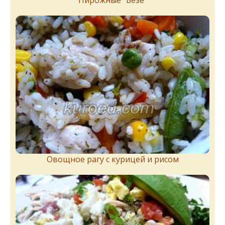
Пирожныe "Бeзe"
Овощное рагу с курицей и рисом