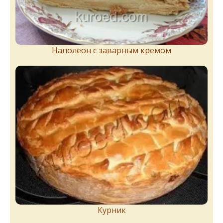
Наполеон с заварным кремом
Курник