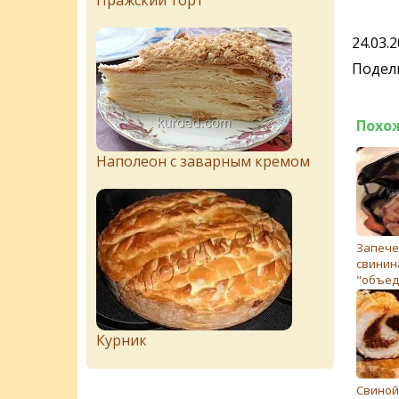
Пражский торт
24.03.
Подели
Похо
Наполеон с заварным кремом
Запече
свинин
"объед
Курник
Свиной