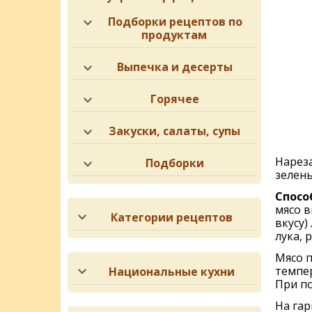
Подборки рецептов по
продуктам
Выпечка и десерты
Горячее
Закуски, салаты, супы
Нареза
Подборки
зелень
Спосо
мясо в
Категории рецептов
вкусу)
лука, 
Мясо п
темпер
Национальные кухни
При по
На гар