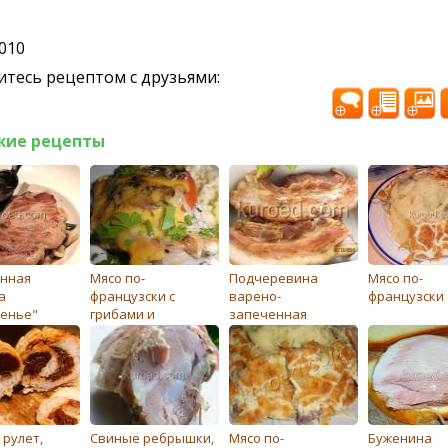
2010
тесь рецептом с друзьями:
жие рецепты
нная
Мясо по-
Подчеревина
Мясо по-
а
французски с
варено-
французски
енье"
грибами и
запеченная
помидорами
 рулет,
Свиные ребрышки,
Мясо по-
Буженина