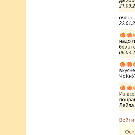
да хор
21.09.
очень 
22.01.
надо 
без эт
06.03.
вкусне
ЧоКнУ
Из все
понрав
Лейла
Войти
Ост