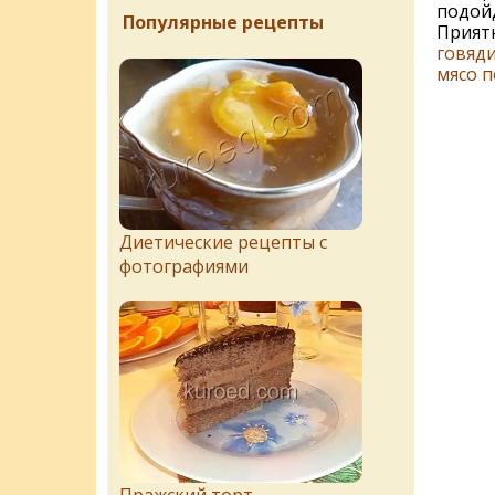
подойд
Популярные рецепты
Приятн
говяд
мясо п
Диетические рецепты с
фотографиями