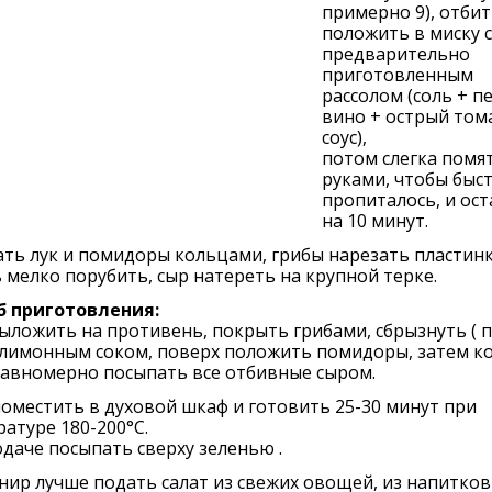
примерно 9), отбит
положить в миску с
предварительно
приготовленным
рассолом (соль + п
вино + острый том
соус),
потом слегка помя
руками, чтобы быс
пропиталось, и ос
на 10 минут.
ть лук и помидоры кольцами, грибы нарезать пластин
 мелко порубить, сыр натереть на крупной терке.
б приготовления:
ыложить на противень, покрыть грибами, сбрызнуть ( 
 лимонным соком, поверх положить помидоры, затем к
равномерно посыпать все отбивные сыром.
оместить в духовой шкаф и готовить 25-30 минут при
атуре 180-200°С.
даче посыпать сверху зеленью .
нир лучше подать салат из свежих овощей, из напитков