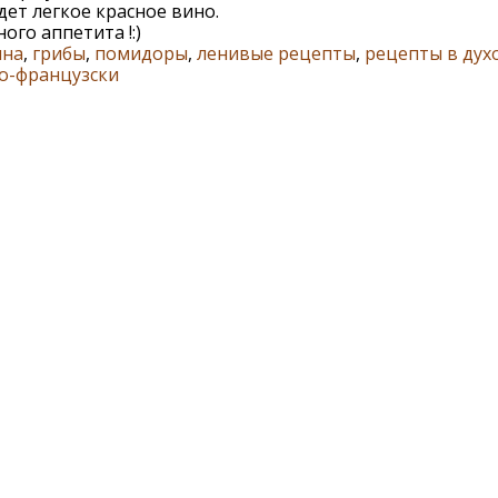
ет легкое красное вино.
ого аппетита !:)
ина
,
грибы
,
помидоры
,
ленивые рецепты
,
рецепты в дух
о-французски