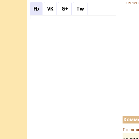
томлен
Fb
VK
G+
Tw
Комме
Послед