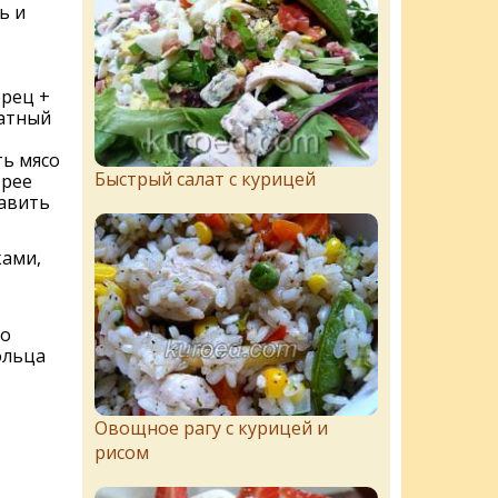
ь и
ерец +
атный
ть мясо
Быстрый салат с курицей
трее
тавить
ками,
по
ольца
Овощное рагу с курицей и
рисом