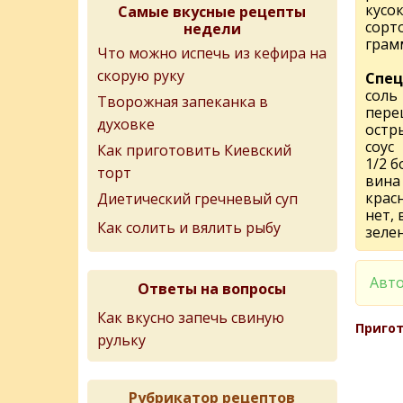
кусо
Самые вкусные рецепты
сорто
недели
грам
Что можно испечь из кефира на
скорую руку
Спец
соль
Творожная запеканка в
пере
духовке
остр
соус
Как приготовить Киевский
1/2 б
торт
вина 
крас
Диетический гречневый суп
нет, 
Как солить и вялить рыбу
зеле
Авто
Ответы на вопросы
Как вкусно запечь свиную
Пригот
рульку
Рубрикатор рецептов