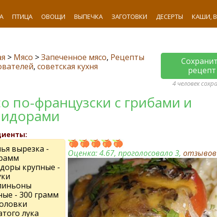
А
ПТИЦА
ОВОЩИ
ВЫПЕЧКА
ЗАГОТОВКИ
ДЕСЕРТЫ
КАШИ, 
ая
>
Мясо
>
Запеченное мясо
,
Рецепты
Сохрани
ователей
,
советская кухня
рецепт
4 человек сохр
о по-французски с грибами и
идорами
диенты:
ья вырезка -
Оценка:
4.67
, проголосовало 3,
отзыво
грамм
доры крупные -
уки
пиньоны
ные - 300 грамм
головки
атого лука