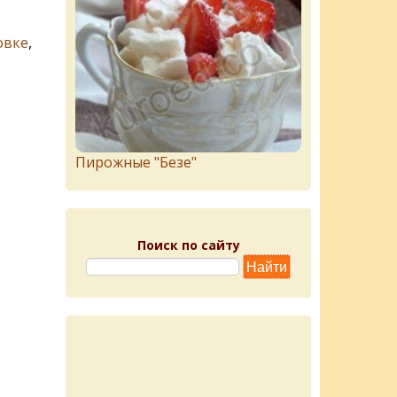
овке
,
Пирожныe "Бeзe"
Поиск по сайту