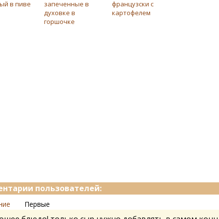
ый в пиве
запеченные в
французски с
духовке в
картофелем
горшочке
нтарии пользователей:
ние
Первые