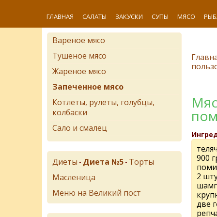
ГЛАВНАЯ
САЛАТЫ
ЗАКУСКИ
СУПЫ
МЯСО
РЫБ
Вареное мясо
Тушеное мясо
Главн
польз
Жареное мясо
Запеченное мясо
Мяс
Котлеты, рулеты, голубцы,
пом
колбаски
Сало и смалец
Ингре
теляч
900 
Диеты
Диета №5
Торты
•
•
поми
2 шт
Масленица
шам
Меню на Великий пост
круп
две 
репч