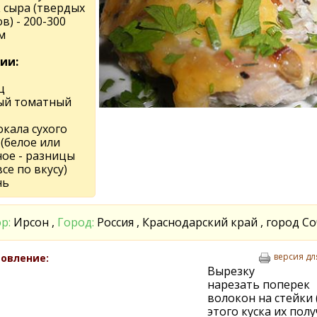
к сыра (твердых
в) - 200-300
м
ии:
ц
ый томатный
окала сухого
(белое или
ное - разницы
все по вкусу)
нь
р:
Ирсон ,
Город:
Россия , Краснодарский край , город С
версия дл
овление:
Вырезку
нарезать поперек
волокон на стейки 
этого куска их полу