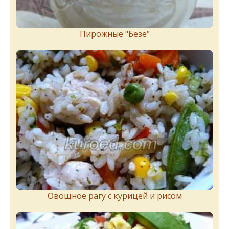
Пирожныe "Бeзe"
Овощное рагу с курицей и рисом