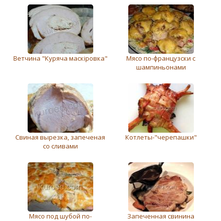
Ветчина "Куряча маскіровка"
Мясо по-французски с
шампиньонами
Свиная вырезка, запеченая
Котлеты-"черепашки"
со сливами
Мясо под шубой по-
Запеченная свинина