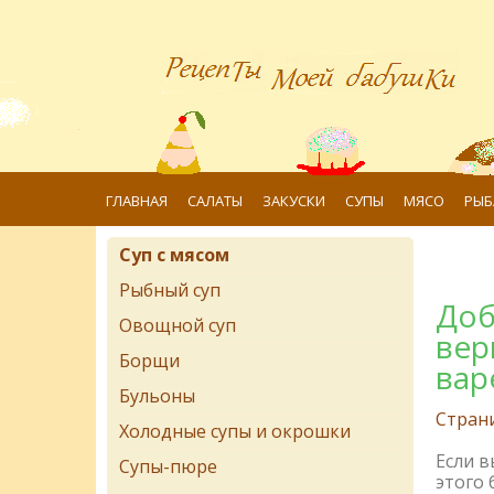
ГЛАВНАЯ
САЛАТЫ
ЗАКУСКИ
СУПЫ
МЯСО
РЫБ
Суп с мясом
Рыбный суп
Доб
Овощной суп
вер
Борщи
вар
Бульоны
Стран
Холодные супы и окрошки
Если 
Супы-пюре
этого 