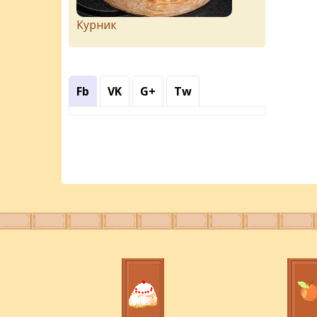
Курник
Fb
VK
G+
Tw