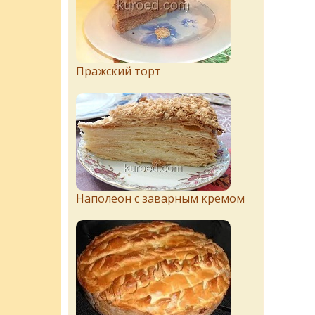
Пражский торт
Наполеон с заварным кремом