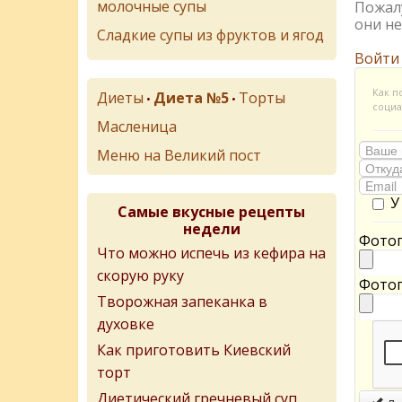
молочные супы
Пожалу
они не
Сладкие супы из фруктов и ягод
Войти
Как п
Диеты
Диета №5
Торты
•
•
социа
Масленица
Меню на Великий пост
У
Самые вкусные рецепты
недели
Фотог
Что можно испечь из кефира на
скорую руку
Фотог
Творожная запеканка в
духовке
Как приготовить Киевский
торт
Диетический гречневый суп