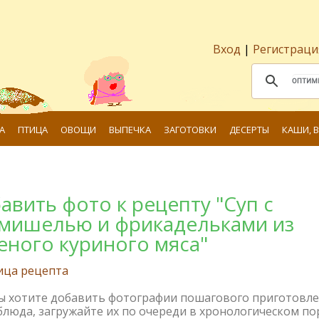
Вход
|
Регистраци
А
ПТИЦА
ОВОЩИ
ВЫПЕЧКА
ЗАГОТОВКИ
ДЕСЕРТЫ
КАШИ, 
авить фото к рецепту "Суп с
мишелью и фрикадельками из
еного куриного мяса"
ица рецепта
вы хотите добавить фотографии пошагового приготовл
блюда, загружайте их по очереди в хронологическом по