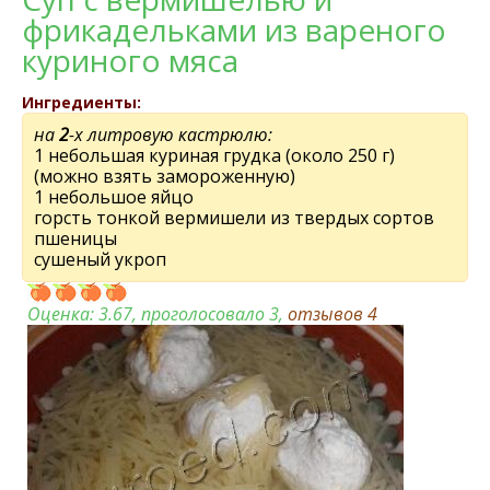
фрикадельками из вареного
куриного мяса
Ингредиенты:
на
2
-х литровую кастрюлю:
1 небольшая куриная грудка (около 250 г)
(можно взять замороженную)
1 небольшое яйцо
горсть тонкой вермишели из твердых сортов
пшеницы
сушеный укроп
Оценка:
3.67
, проголосовало 3,
отзывов
4