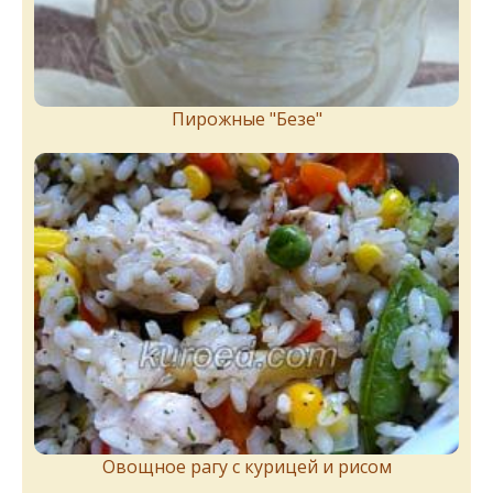
Пирожныe "Бeзe"
Овощное рагу с курицей и рисом