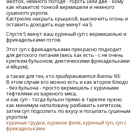
желток, немного погодя - горсть (или две - кому
как нhавится) тонкой вермишели и немного
сушеного укропа.
Кастрюлю накрыть крышкой, выключить огонь и
оставить доходить еще минут на 5.
Спустя 5 минут ваш куриный суп с вермишелью и
фрикадельками готов.
Этот суп с фрикадельками прекрасно подходит
для детского питания (весь как есть - с не очень
крепким бульоном, диетическими фрикадельками
и яйцом),
а также для тех, кто
придерживается диеты N5
:
В этом случае его можно есть и как второе блюдо
- без бульона - просто вермишель с куриными
тефтелями из вареного мяса,
и как суп - тогда бульон прямо в тарелке нужно
как минимум наполовину разбавить кипятком,
затем суп подсолить по вкусу и посыпать сушеным
укропом.
куриные грудки, куриное филе
,
куриный суп
,
суп с
фрикадельками