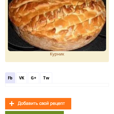
Курник
Fb
VK
G+
Tw