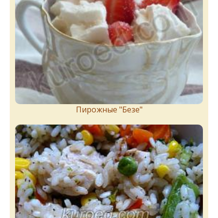
Пирожныe "Бeзe"