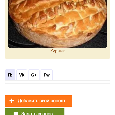
Курник
Fb
VK
G+
Tw