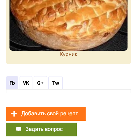
Курник
Fb
VK
G+
Tw