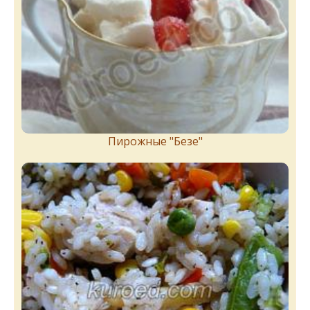
Пирожныe "Бeзe"