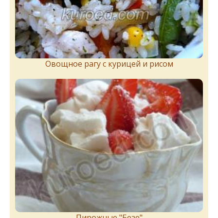
Овощное рагу с курицей и рисом
Пирожныe "Бeзe"