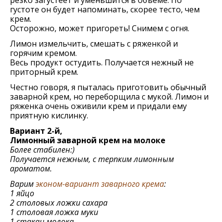
резко загустеет и уменьшится в объёме. По
густоте он будет напоминать, скорее тесто, чем
крем.
Осторожно, может пригореть! Снимем с огня.
Лимон измельчить, смешать с ряженкой и
горячим кремом.
Весь продукт остудить. Получается нежный не
приторный крем.
Честно говоря, я пыталась приготовить обычный
заварной крем, но переборщила с мукой. Лимон и
ряженка очень оживили крем и придали ему
приятную кислинку.
Вариант 2-й,
Лимонный заварной крем на молоке
Более стабилен:)
Получается нежным, с терпким лимонным
ароматом.
Варим
эконом-вариант заварного крема
:
1 яйцо
2 столовых ложки сахара
1 столовая ложка муки
1 стакан молока