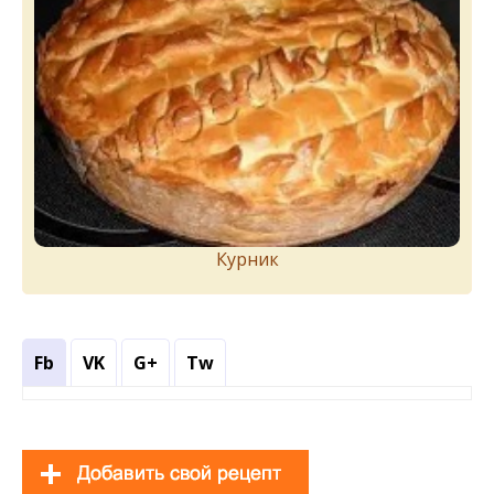
Курник
Fb
VK
G+
Tw