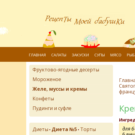
ГЛАВНАЯ
САЛАТЫ
ЗАКУСКИ
СУПЫ
МЯСО
РЫБ
Фруктово-ягодные десерты
Мороженое
Главн
Свято
Желе, муссы и кремы
францу
Конфеты
Кре
Пудинги и суфле
Ингре
для 6
Диеты
Диета №5
Торты
•
•
6 яи