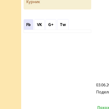
Курник
Fb
VK
G+
Tw
03.06.
Подели
Похо