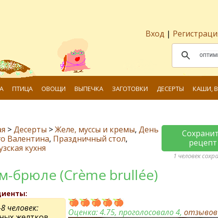
Вход
|
Регистраци
А
ПТИЦА
ОВОЩИ
ВЫПЕЧКА
ЗАГОТОВКИ
ДЕСЕРТЫ
КАШИ, 
ая
>
Десерты
>
Желе, муссы и кремы
,
День
Сохрани
го Валентина
,
Праздничный стол
,
рецепт
зская кухня
1 человек сохр
м-брюле (Crème brullée)
диенты:
-8 человек:
Оценка:
4.75
, проголосовало 4,
отзыво
чных желтков