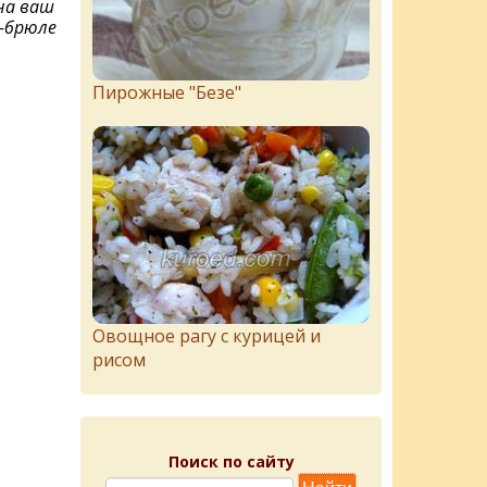
на ваш
м-брюле
Пирожныe "Бeзe"
Овощное рагу с курицей и
рисом
Поиск по сайту