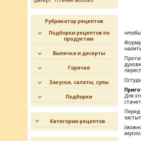
Десерт "Птичье молоко"
Рубрикатор рецептов
Подборки рецептов по
чтобы 
продуктам
Форму
налить
Выпечка и десерты
Проти
духовк
Горячее
перест
Остуди
Закуски, салаты, супы
Приго
Для эт
Подборки
стане
Перед 
засты
Категории рецептов
(можно
вкусно