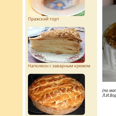
Пражский торт
Наполеон с заварным кремом
(по ма
Л.И.Во