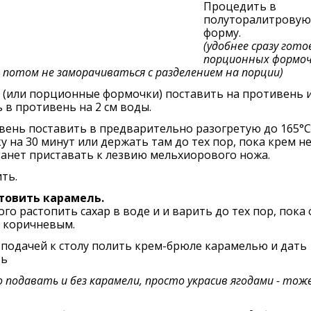
Процедить в
полуторалитровую
форму.
(удобнее сразу гото
порционных формоч
потом не заморачиваться с разделением на порции)
 (или порционные формочки) поставить на противень 
 в противень на 2 см воды.
вень поставить в предварительно разогретую до 165°C
у на 30 минут или держать там до тех пор, пока крем н
анет приставать к лезвию мельхиорового ножа.
ть.
товить карамель.
ого растопить сахар в воде и и варить до тех пор, пока 
т коричневым.
подачей к столу полить крем-брюле карамелью и дать
ть
 подавать и без карамели, просто украсив ягодами - тож
.