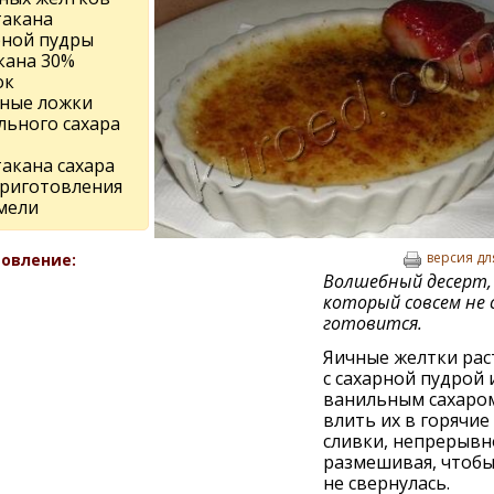
такана
рной пудры
кана 30%
ок
йные ложки
льного сахара
такана сахара
приготовления
мели
версия дл
овление:
Волшебный десерт,
который совсем не
готовится.
Яичные желтки рас
с сахарной пудрой 
ванильным сахаро
влить их в горячие
сливки, непрерывн
размешивая, чтобы
не свернулась.