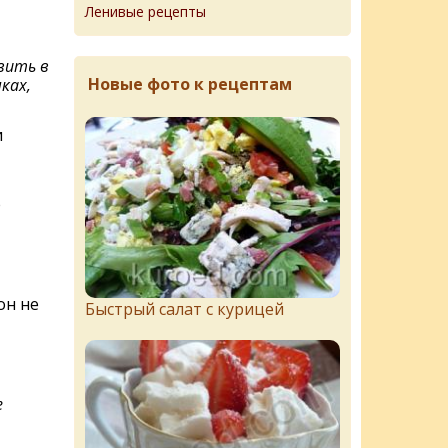
Ленивые рецепты
вить в
Новые фото к рецептам
ках,
и
е
он не
Быстрый салат с курицей
е