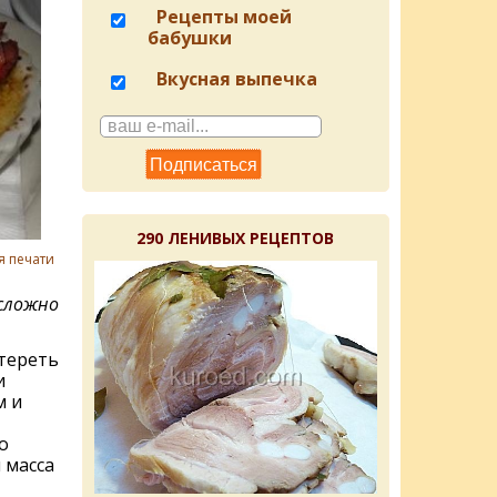
Рецепты моей
бабушки
Вкусная выпечка
290 ЛЕНИВЫХ РЕЦЕПТОВ
я печати
 сложно
тереть
и
м и
о
 масса