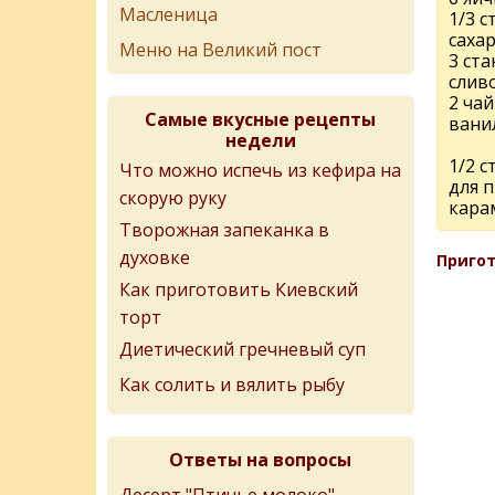
Масленица
1/3 с
саха
Меню на Великий пост
3 ста
слив
2 ча
Самые вкусные рецепты
вани
недели
1/2 с
Что можно испечь из кефира на
для 
скорую руку
кара
Творожная запеканка в
духовке
Пригот
Как приготовить Киевский
торт
Диетический гречневый суп
Как солить и вялить рыбу
Ответы на вопросы