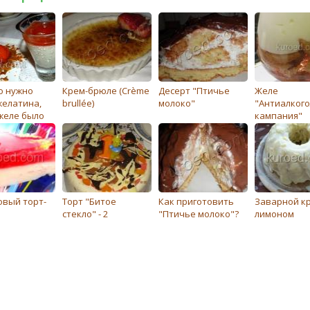
о нужно
Крем-брюле (Crème
Десерт "Птичье
Желе
желатина,
brullée)
молоко"
"Антиалког
желе было
кампания"
ым
овый торт-
Торт "Битое
Как приготовить
Заварной кр
стекло" - 2
"Птичье молоко"?
лимоном