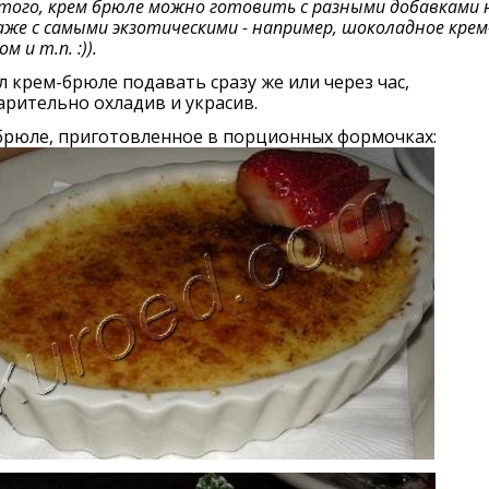
того, крем брюле можно готовить с разными добавками 
даже с самыми экзотическими - например, шоколадное кре
ом и т.п. :)).
л крем-брюле подавать сразу же или через час,
рительно охладив и украсив.
брюле, приготовленное в порционных формочках: