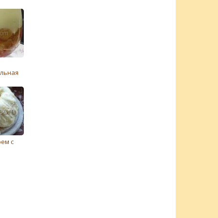
ольная
ем с