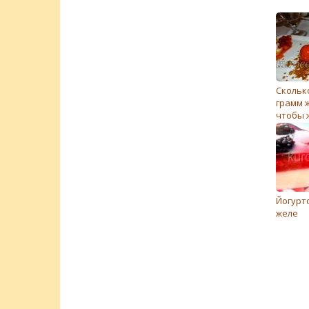
Скольк
грамм 
чтобы 
тверд
Йогурт
желе