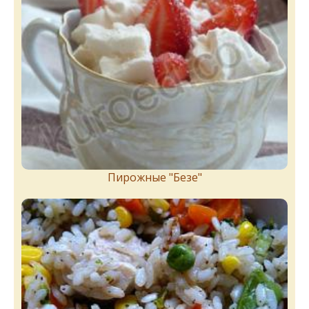
Пирожныe "Бeзe"