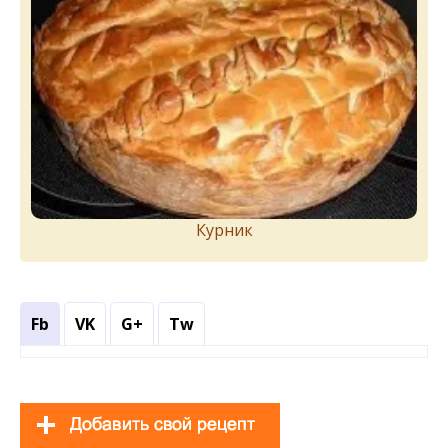
Курник
Fb
VK
G+
Tw