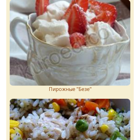
Пирожныe "Бeзe"