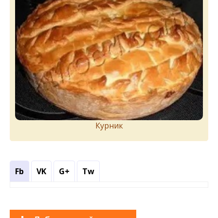
Курник
Fb
VK
G+
Tw