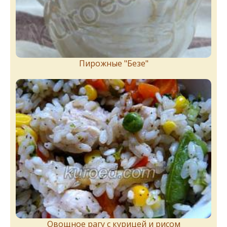
Пирожныe "Бeзe"
Овощное рагу с курицей и рисом