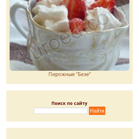
Пирожныe "Бeзe"
Поиск по сайту