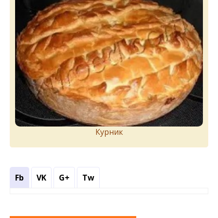
Курник
Fb
VK
G+
Tw