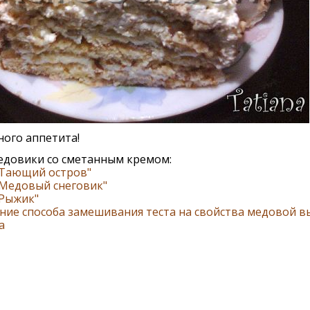
ого аппетита!
едовики со сметанным кремом:
"Тающий остров"
"Медовый снеговик"
"Рыжик"
ние способа замешивания теста на свойства медовой в
а