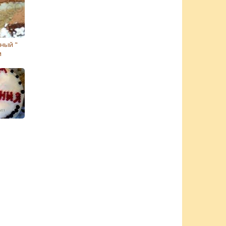
ный "
и