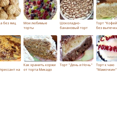
а без яиц
Мои любимые
Шоколадно-
Торт "Кофей
торты
банановый торт
без выпечк
Как хранить коржи
Торт "День и Ночь"
Торт к чаю
прессант на
от торта Микадо
"Мамочкин"