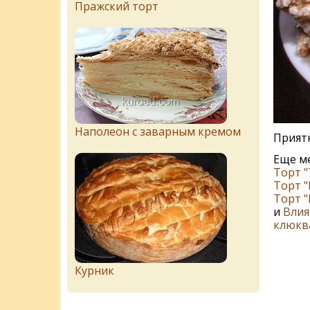
Пражский торт
Наполеон с заварным кремом
Приятн
Еще м
Торт 
Торт 
Торт 
и
Влия
клюкв
Курник