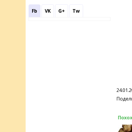
Fb
VK
G+
Tw
24.01.
Подели
Похо