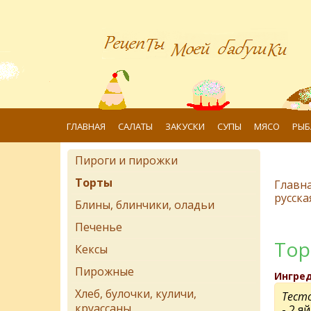
ГЛАВНАЯ
САЛАТЫ
ЗАКУСКИ
СУПЫ
МЯСО
РЫБ
Пироги и пирожки
Торты
Главн
русска
Блины, блинчики, оладьи
Печенье
Тор
Кексы
Пирожные
Ингре
Хлеб, булочки, куличи,
Тесто
круассаны
- 2 я