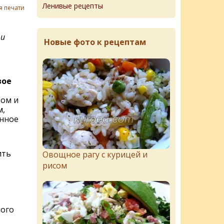
Ленивые рецепты
я печати
 и
Новые фото к рецептам
вое
ром и
м,
нное
ить
Овощное рагу с курицей и
рисом
ного