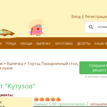
Вход
|
Регистраци
А
ПТИЦА
ОВОЩИ
ВЫПЕЧКА
ЗАГОТОВКИ
ДЕСЕРТЫ
КАШИ, 
ая
>
Выпечка
>
Торты
,
Праздничный стол
,
Сохрани
я кухня
рецепт
6 человек сохр
т "Кутузов"
диенты:
:
Оценка:
5.00
, проголосовало 2,
отзыво
йца