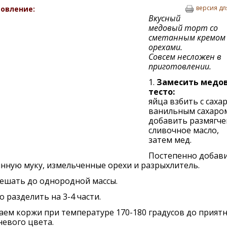
версия дл
овление:
Вкусный
медовый торт со
сметанным кремом
орехами.
Совсем несложен в
приготовлении.
1.
Замесить медо
тесто:
яйца взбить с саха
ванильным сахаро
добавить размягче
сливочное масло,
затем мед.
Постепенно добав
нную муку, измельченные орехи и разрыхлитель.
ешать до однородной массы.
то разделить на 3-4 части.
ем коржи при температуре 170-180 градусов до прият
евого цвета.