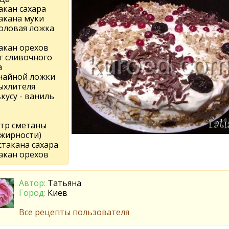
такан сахара
такана муки
толовая ложка
такан орехов
 г сливочного
а
 чайной ложки
ыхлителя
вкусу - ваниль
итр сметаны
 жирности)
 стакана сахара
такан орехов
Автор:
Татьяна
Город:
Киев
Все рецепты пользователя