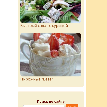
Быстрый салат с курицей
Пирожныe "Бeзe"
Поиск по сайту