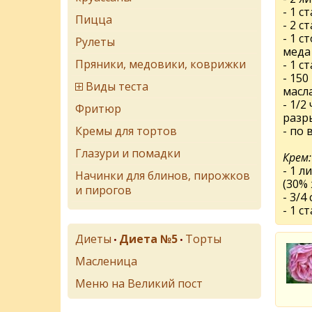
- 1 с
Пицца
- 2 с
- 1 с
Рулеты
меда
Пряники, медовики, коврижки
- 1 с
- 150
Виды теста
масл
- 1/2
Фритюр
разр
Кремы для тортов
- по 
Глазури и помадки
Крем:
- 1 л
Начинки для блинов, пирожков
(30%
и пирогов
- 3/4
- 1 с
Диеты
Диета №5
Торты
•
•
Масленица
Меню на Великий пост