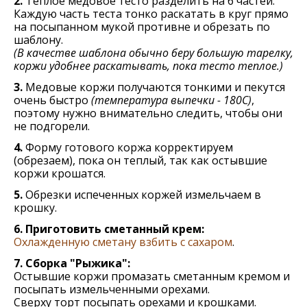
2.
Теплое медовое тесто разделить на 6 частей.
Каждую часть теста тонко раскатать в круг прямо
на посыпанном мукой противне и обрезать по
шаблону.
(В качестве шаблона обычно беру большую тарелку,
коржи удобнее раскатывать, пока тесто теплое.)
3.
Медовые коржи получаются тонкими и пекутся
очень быстро
(температура выпечки - 180С)
,
поэтому нужно внимательно следить, чтобы они
не подгорели.
4.
Форму готового коржа корректируем
(обрезаем), пока он теплый, так как остывшие
коржи крошатся.
5.
Обрезки испеченных коржей измельчаем в
крошку.
6. Приготовить сметанный крем:
Охлажденную сметану взбить с сахаром
.
7. Сборка "Рыжика":
Остывшие коржи промазать сметанным кремом и
посыпать измельченными орехами.
Сверху торт посыпать орехами и крошками.