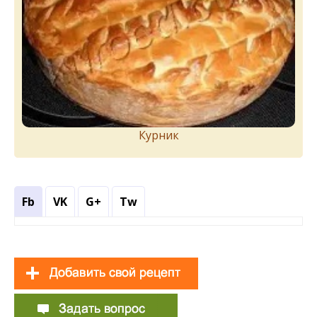
Курник
Fb
VK
G+
Tw