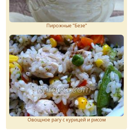
Пирожныe "Бeзe"
Овощное рагу с курицей и рисом