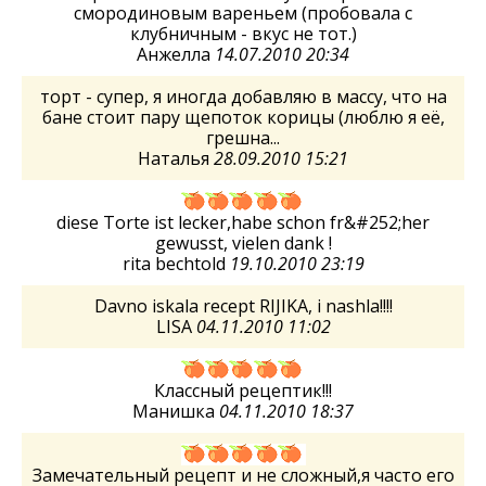
смородиновым вареньем (пробовала с
клубничным - вкус не тот.)
Анжелла
14.07.2010 20:34
торт - супер, я иногда добавляю в массу, что на
бане стоит пару щепоток корицы (люблю я её,
грешна...
Наталья
28.09.2010 15:21
diese Torte ist lecker,habe schon fr&#252;her
gewusst, vielen dank !
rita bechtold
19.10.2010 23:19
Davno iskala recept RIJIKA, i nashla!!!!
LISA
04.11.2010 11:02
Классный рецептик!!!
Манишка
04.11.2010 18:37
Замечательный рецепт и не сложный,я часто его