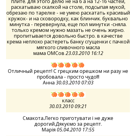
плите. для этого делю не на 6 а на 12-16 частей,
раскатываю скалкой на столе, подсыпая мукой,
обрезаю по тарелке - не умею раскатать красивый
кружок- и на сковородку, как блинчик. буквально
минутка - перевернула, еще пол минутки -сняла.
только кремом нужно мазать не очень жирно.
пропитывается довольно быстро. в качестве
крема неплохо растереть банку сгущенки с пачкой
мягкого сливочного масла
мама ОМСов
23.03.2010 16:12
Отличный рецепт! С грецким орешком ни разу не
пробовала - просто чудо!!!
Анна
30.03.2010 07:03
класс
30.03.2010 09:21
Смакота.Легко приготувати і не дуже
дорогий.Дякуємо за рецепт.
Марія
05.04.2010 17:55