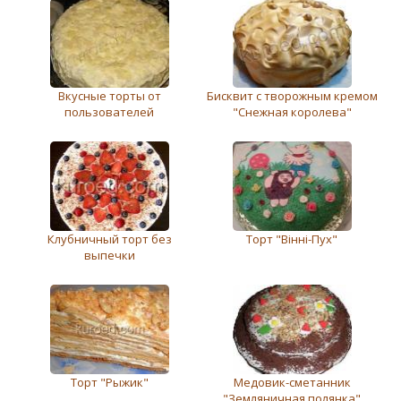
Вкусные торты от
Бисквит с творожным кремом
пользователей
"Снежная королева"
Клубничный торт без
Торт "Вінні-Пух"
выпечки
Торт "Рыжик"
Медовик-сметанник
"Земляничная полянка"