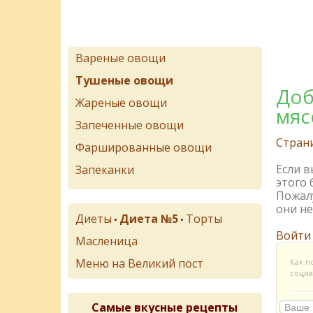
Вареные овощи
Тушеные овощи
Доб
Жареные овощи
мяс
Запеченные овощи
Стран
Фаршированные овощи
Если 
Запеканки
этого 
Пожалу
они не
Диеты
Диета №5
Торты
•
•
Войти
Масленица
Меню на Великий пост
Как п
социа
Самые вкусные рецепты