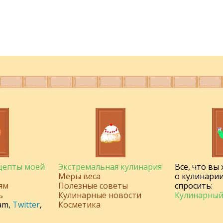
ецепты моей
Экстремальная кулинария
Все, что вы
Меры веса
о кулинарии
ям
Полезные советы
спросить:
ь
Кулинарные новости
Кулинарный
am
,
Twitter
,
Косметика