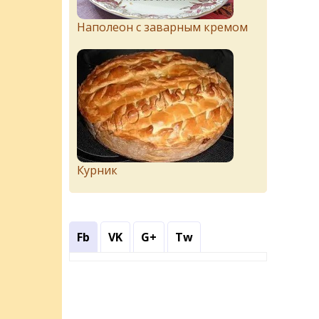
Наполеон с заварным кремом
Курник
Fb
VK
G+
Tw