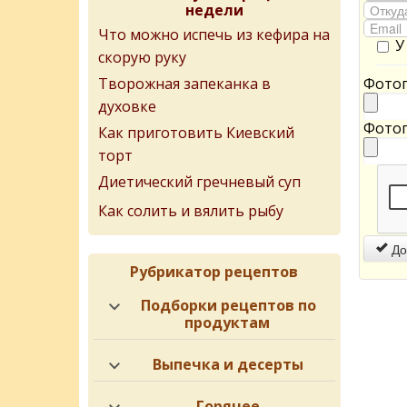
недели
Что можно испечь из кефира на
У
скорую руку
Творожная запеканка в
Фотог
духовке
Фотог
Как приготовить Киевский
торт
Диетический гречневый суп
Как солить и вялить рыбу
До
Рубрикатор рецептов
Подборки рецептов по
продуктам
Выпечка и десерты
Горячее