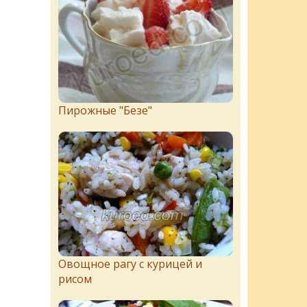
Пирожныe "Бeзe"
Овощное рагу с курицей и
рисом