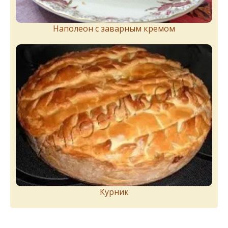
Наполеон с заварным кремом
Курник