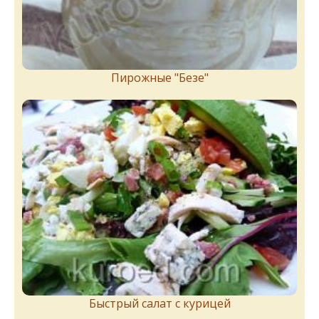
Пирожныe "Бeзe"
Быстрый салат с курицей