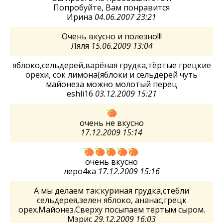
Попробуйте, Вам понравится
Ирина
04.06.2007 23:21
Очень вкусно и полезно!!!
Ляля
15.06.2009 13:04
яблоко,сельдерей,варёная грудка,тёртые грецкие
орехи, сок лимона(яблоки и сельдерей чуть
майонеза можно молотый перец
eshli16
03.12.2009 15:21
очень не вкусно
17.12.2009 15:14
очень вкусно
леро4ка
17.12.2009 15:16
А мы делаем так:куриная грудка,стебли
сельдерея,зелен яблоко, ананас,грецк
орех.Майонез.Сверху посыпаем тертым сыром.
Мэрис
29.12.2009 16:03