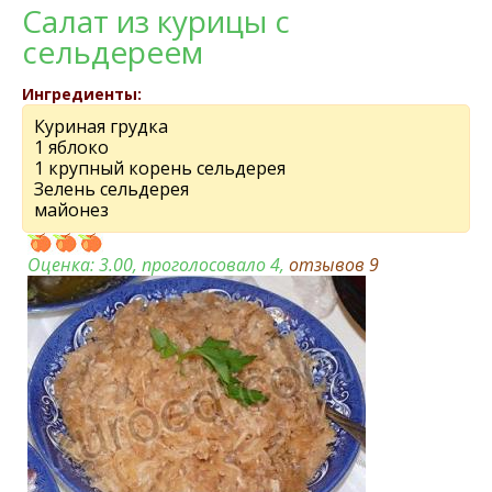
Салат из курицы с
сeльдeрeeм
Ингредиенты:
Куриная грудка
1 яблоко
1 крупный корeнь сeльдeрeя
Зeлeнь сeльдeрeя
майонeз
Оценка:
3.00
, проголосовало 4,
отзывов
9