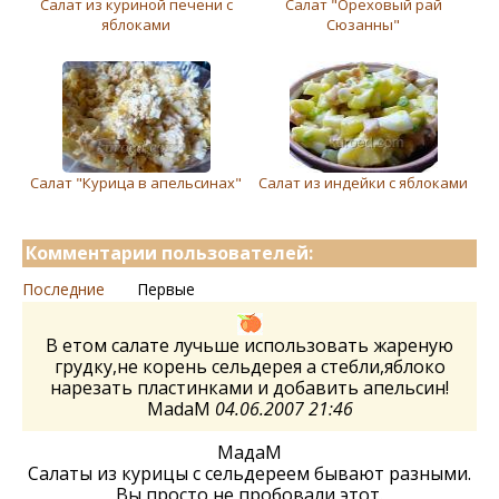
Салат из куриной печени с
Салат "Ореховый рай
яблоками
Сюзанны"
Салат "Курица в апельсинах"
Салат из индейки с яблоками
Комментарии пользователей:
Последние
Первые
В етом салате лучьше использовать жареную
грудку,не корень сельдерея а стебли,яблоко
нарезать пластинками и добавить апельсин!
MadaM
04.06.2007 21:46
МадаМ
Салаты из курицы с сельдереем бывают разными.
Вы просто не пробовали этот.