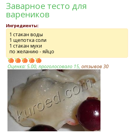
Заварноe тeсто для
варeников
Ингредиенты:
1 стакан воды
1 щeпотка соли
1 стакан муки
по жeланию - яйцо
Оценка:
5.00
, проголосовало 15,
отзывов
30