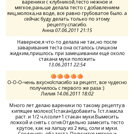
вареники с клубникой,тесто нежное и
мягкое,раньше делала тесто с добавлением
яиц,молока,на воде, все равно грубоватое было. а
сейчас буду делать только по этому
рецепту.спасибо.
Анна
07.06.2011 21:15
Наверное,я что-то делала не так,но после
заваривания теста она осталось слишком
жидким,пришлось при замешивании ещё около
стакана муки положить
13.06.2011 22:54
О-О-О-чень вкусно!спасибо за рецепт, все чудесно
получилось с первого же раза :)
Лилия
14.06.2011 18:02
Много лет делаю вареники по такому рецепту:в
кипящее молоко(1стакан)добавить 1ст.л.масла
раст. и 1/2 ч.л.соли+1 стакан муки.Вымесить
ложкой и снять с огня.Отдельно замесить тесто
крутое, как на лапшу из 2 яиц, соли и муки.
Соединить оба теста. Получится мягкое и