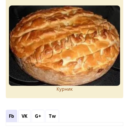
Курник
Fb
VK
G+
Tw