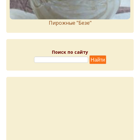
Пирожныe "Бeзe"
Поиск по сайту