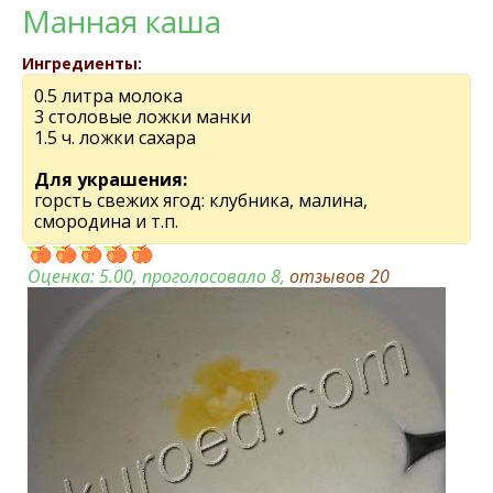
Манная каша
Ингредиенты:
0.5 литра молока
3 столовые ложки манки
1.5 ч. ложки сахара
Для украшения:
горсть свежих ягод: клубника, малина,
смородина и т.п.
Оценка:
5.00
, проголосовало 8,
отзывов
20