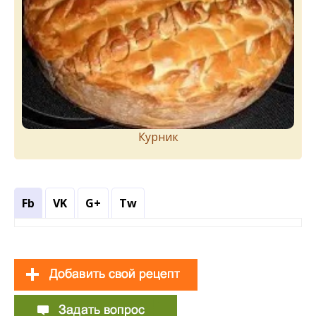
Курник
Fb
VK
G+
Tw