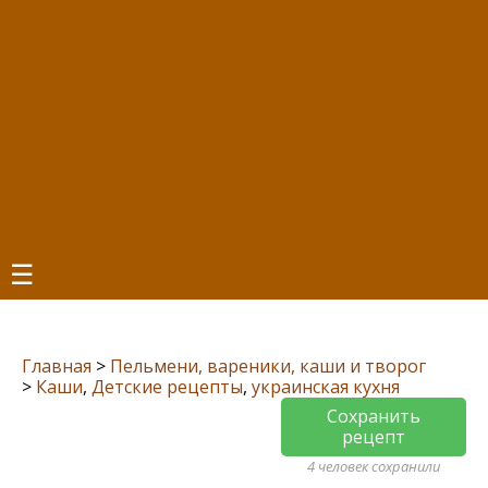
☰
Главная
>
Пельмени, вареники, каши и творог
>
Каши
,
Детские рецепты
,
украинская кухня
Сохранить
рецепт
4 человек сохранили