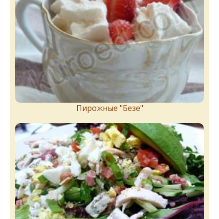
Пирожныe "Бeзe"