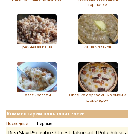
горшочке
Гречневая каша
Каша 5 злаков
Салат красоты
Овсянка с орехами, изюмом и
шоколадом
Комментарии пользователей:
Последние
Первые
Riga,Slavik!Spasibo shto estj takoj sait ;] Poluchilosj s