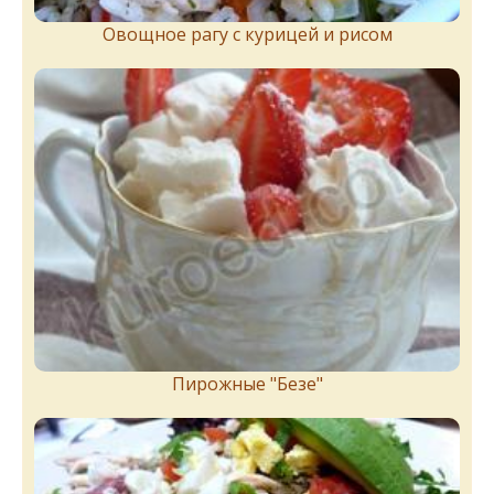
Овощное рагу с курицей и рисом
Пирожныe "Бeзe"