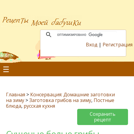
Вход
|
Регистрация
☰
Главная
>
Консервация: Домашние заготовки
на зиму
>
Заготовка грибов на зиму
,
Постные
блюда
,
русская кухня
Сохранить
рецепт
Сушеные белые грибы