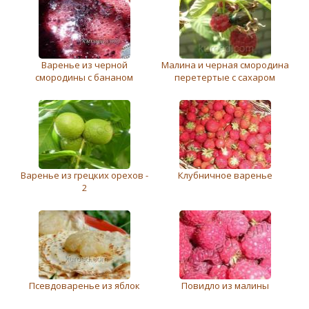
Варенье из черной
Малина и черная смородина
смородины с бананом
перетертые с сахаром
Варенье из грецких орехов -
Клубничноe варeньe
2
Псевдоваренье из яблок
Повидло из малины