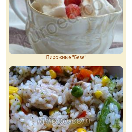
Пирожныe "Бeзe"