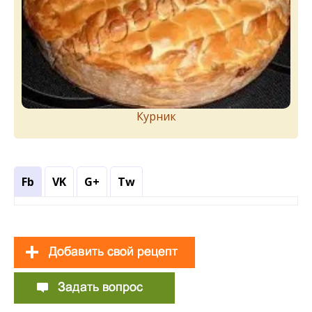
Курник
Fb
VK
G+
Tw