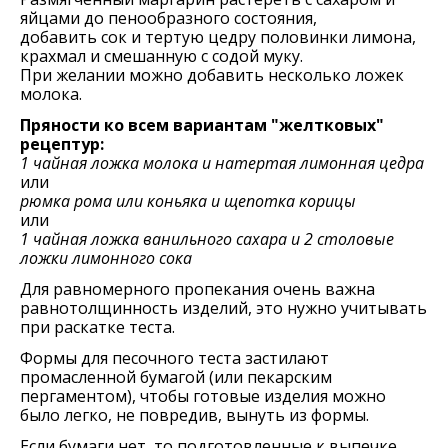
яйцами до пенообразного состояния,
добавить сок и тертую цедру половинки лимона,
крахмал и смешанную с содой муку.
При желании можно добавить несколько ложек
молока.
Пряности ко всем вариантам "желтковых"
рецептур:
1 чайная ложка молока и натертая лимонная цедра
или
рюмка рома или коньяка и щепотка корицы
или
1 чайная ложка ванильного сахара и 2 столовые
ложки лимонного сока
Для равномерного пропекания очень важна
равнотолщинность изделий, это нужно учитывать
при раскатке теста.
Формы для песочного теста застилают
промасленной бумагой (или пекарским
пергаментом), чтобы готовые изделия можно
было легко, не повредив, вынуть из формы.
Если бумаги нет, то подготовленные к выпечке