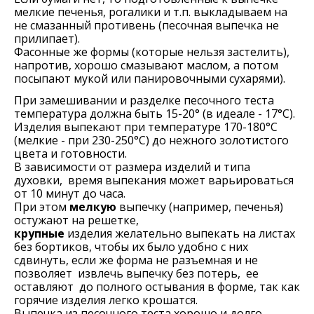
мелкие печенья, рогалики и т.п. выкладываем на
не смазанный противень (песочная выпечка не
прилипает).
Фасонные же формы (которые нельзя застелить),
напротив, хорошо смазывают маслом, а потом
посыпают мукой или панировочными сухарями).
При замешивании и разделке песочного теста
температура должна быть 15-20° (в идеале - 17°С).
Изделия выпекают при температуре 170-180°C
(мелкие - при 230-250°C) до нежного золотистого
цвета и готовности.
В зависимости от размера изделий и типа
духовки, время выпекания может варьироваться
от 10 минут до часа.
При этом
мелкую
выпечку (например, печенья)
остужают на решетке,
крупные
изделия желательно выпекать на листах
без бортиков, чтобы их было удобно с них
сдвинуть, если же форма не разъемная и не
позволяет извлечь выпечку без потерь, ее
оставляют до полного остывания в форме, так как
горячие изделия легко крошатся.
Выпечка из песочного теста хорошо и долго