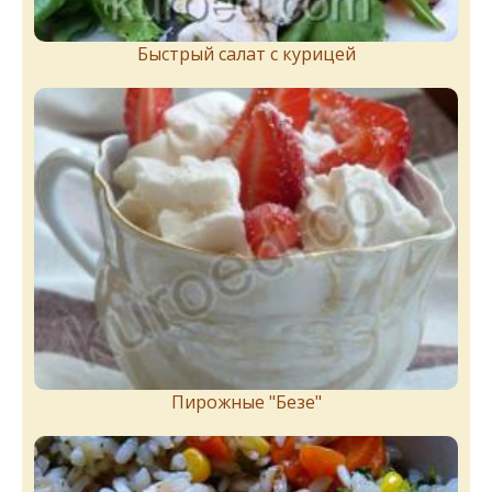
Быстрый салат с курицей
Пирожныe "Бeзe"