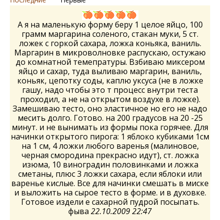
А я на маленькую форму беру 1 целое яйцо, 100
грамм маргарина соленого, стакан муки, 5 ст.
ложек с горкой сахара, ложка коньяка, ваниль.
Маргарин в микроволновке распускаю, остужаю
до комнатной темепратуры. Взбиваю миксером
яйцо и сахар, туда выливаю маргарин, ваниль,
коньяк, цепотку соды, каплю уксуса (не в ложке
гашу, надо чтобы это т процесс внутри теста
проходил, а не на открытом воздухе в ложке).
Замешиваю тесто, оно эластичное но его не надо
месить долго. Готово. на 200 градусов на 20 -25
минут. и не вынимать из формы пока горячее. Для
начинки открытого пирога: 1 яблоко кубиками 1см
на 1 см, 4 ложки любого варенья (малиновое,
черная смородина прекрасно идут), ст. ложка
изюма, 10 виноградин половинками и ложка
сметаны, плюс 3 ложки сахара, если яблоки или
варенье кислые. Все для начинки смешать в миске
и выложить на сырое тесто в форме. и в духовке.
Готовое издели е сахарной пудрой посыпать.
фыва
22.10.2009 22:47