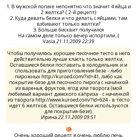
1. В мужской логике непонятно что значит 4 яйца и
2 желтка? ( 2-й рецепт)
2. Куда девать белки и что делать с яйцами, там
взбивают только желтки?
3. Больше бисквит получился
На самом деле только вечер испортили..:(
Vasia
21.11.2009 22:39
Чтобы получилось хорошее песочное тесто в него
действительно лучше класть только желтки.
Оставшиеся белки поставить в холодильник и и
спользовать для приготовления безе - либо
пирожных http://kuroed.com/?id=41, либо как
покрытие-безе для песочного пирога с начинкой
из варенья, фруктов, ягод или творога (мой
любимый вариант дамского каприза - с начинкой
из творога http://www.kuroed.com/?id=624 - в тесто
идет 6 желтков. Оставшиеся белки используются
для покрытия-безе).
Ирина
22.11.2009 09:51
Очень хорощий рецепт я очень люблю печь