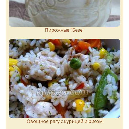
Пирожныe "Бeзe"
Овощное рагу с курицей и рисом