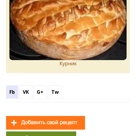
Курник
Fb
VK
G+
Tw