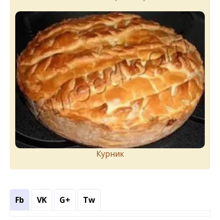
Курник
Fb
VK
G+
Tw