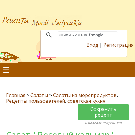
Вход
|
Регистрация
☰
Главная
>
Салаты
>
Салаты из морепродуктов
,
Рецепты пользователей
,
советская кухня
Сохранить
рецепт
6 человек сохранили
Салат " Веселый кальмар"