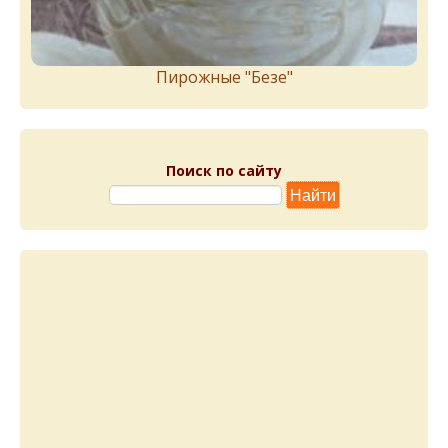
Пирожныe "Бeзe"
Поиск по сайту