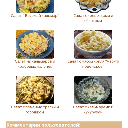
Салат " Веселый кальмар"
Салат с креветками и
яблоками
Салат из кальмаров и
Салат с мясом криля "Что-то
крабовых палочек
новенькое"
Салат с печенью трески и
Салат с кальмарами и
горошком
кукурузой
Комментарии пользователей: