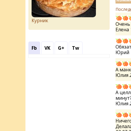
Послед
Курник
Очень 
Елена
Обязат
Fb
VK
G+
Tw
Юрий
А манк
Юлия
А целл
минут
Юлия
Ничего
Делала