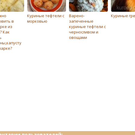
жно
Куриные тефтели с
Варено-
Куриные гр
овить в
морковью
запеченные
рке из
куриные тефтели с
? Как
черносливом и
ь
овощами
ны,капусту
варке?
нтарии пользователей: