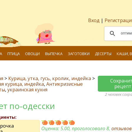
Вход
|
Регистраци
А
ПТИЦА
ОВОЩИ
ВЫПЕЧКА
ЗАГОТОВКИ
ДЕСЕРТЫ
КАШИ, 
ая
>
Курица, утка, гусь, кролик, индейка
>
Сохрани
я курица, индейка
,
Антикризисные
рецепт
ты
,
украинская кухня
2 человек сохр
ет по-одесски
диенты:
орочка
Оценка:
5.00
, проголосовало 8,
отзыво
а