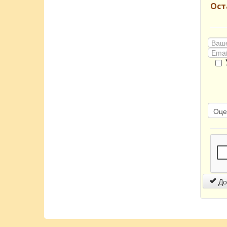
Ост
До