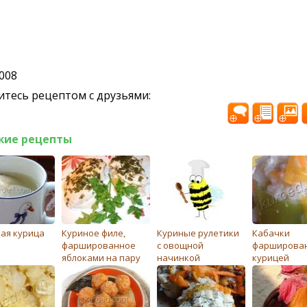
2008
тесь рецептом с друзьями:
жие рецепты
ая курица
Куриное филе,
Куриные рулетики
Кабачки
фаршированное
с овощной
фарширова
яблоками на пару
начинкой
курицей