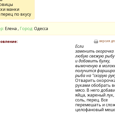
ковицы
жки манки
 перец по вкусу
р:
Елена ,
Город:
Одесса
версия дл
овление:
Если
заменить окорочка
любую свежую рыбу 
и добавить булку,
вымоченую в молоке
получится фарширо
рыба на "скорую руку
Отварить окорочка
руками обобрать в
мясо. В него добав
яйца, жареный лук,
соль, перец. Все
перемешать и слож
целофановый мешо