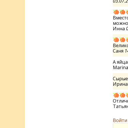
03.07.
Вместо
можно 
Инна
Велико
Саня
1
А яйца
Marin
Сырые
Ирин
Отлич
Татья
Войти