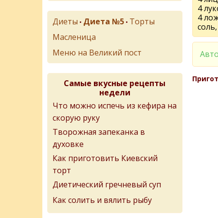
4 лу
4 ло
Диеты
Диета №5
Торты
•
•
соль,
Масленица
Меню на Великий пост
Авто
Пригот
Самые вкусные рецепты
недели
Что можно испечь из кефира на
скорую руку
Творожная запеканка в
духовке
Как приготовить Киевский
торт
Диетический гречневый суп
Как солить и вялить рыбу