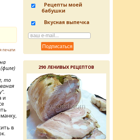
Рецепты моей
бабушки
Вкусная выпечка
я печати
 на
290 ЛЕНИВЫХ РЕЦЕПТОВ
(филе)
, то
ваная
".
 и
се
ить
 манку,
ить в
к.