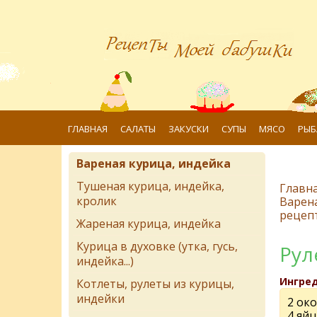
ГЛАВНАЯ
САЛАТЫ
ЗАКУСКИ
СУПЫ
МЯСО
РЫБ
Вареная курица, индейка
Тушеная курица, индейка,
Главн
кролик
Варена
рецеп
Жареная курица, индейка
Курица в духовке (утка, гусь,
Рул
индейка...)
Ингре
Котлеты, рулеты из курицы,
индейки
2 ок
4 яйц