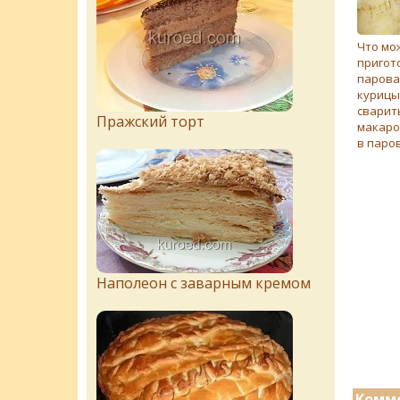
Что мо
пригот
парова
курицы
сварит
Пражский торт
макаро
в паро
Наполеон с заварным кремом
Комме