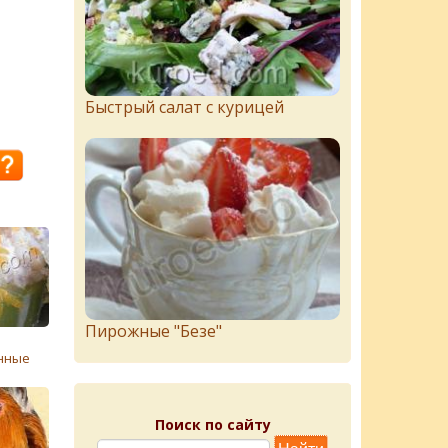
Быстрый салат с курицей
Пирожныe "Бeзe"
нные
Поиск по сайту