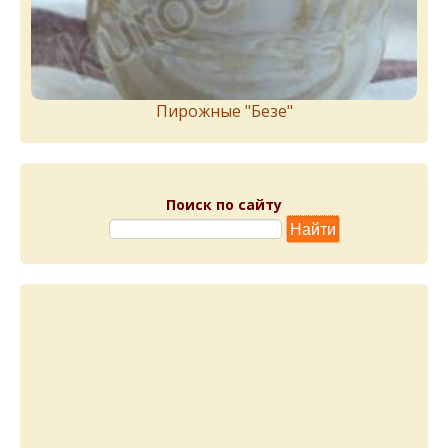
Пирожныe "Бeзe"
Поиск по сайту