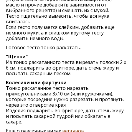
масло и прочие добавки (в зависимости от
выбранного рецепта) и смешать их с мукой.
Тесто тщательно вымесить, чтобы вся мука
впиталась.
Если тесто получается клейким, добавить еще
немного муки, а к слишком крутому тесту
добавить немного воды.
Готовое тесто тонко раскатать.
"Щепки"
Из тонко раскатанного теста вырезать полоски 2 х
6 см, поджарить во фритюре, дать стечь жиру и
посыпать сахарным песком.
Колесики или фартучки
Тонко раскатанное тесто нарезать
прямоугольниками 3х10 см (или кружочками),
которые посредине нужно разрезать и протянуть
через это отверстие края.
Изделия поджарить во фритюре, дать стечь жиру
и посыпать сахарной пудрой или обкатать в
сахаре.
Еще о различных видах
вергунов
.