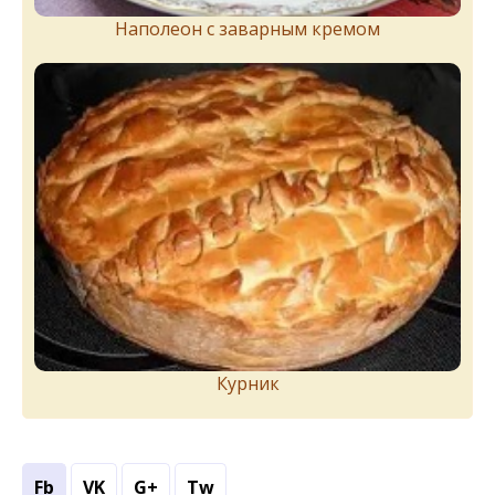
Наполеон с заварным кремом
Курник
Fb
VK
G+
Tw