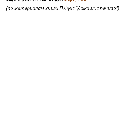
(по материалам книги
П.Фухс "Домашнє печиво"
)