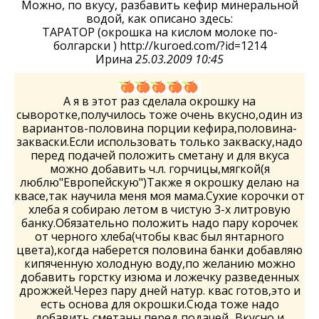
Можно, по вкусу, разбавить кефир минеральной
водой, как описано здесь:
ТАРАТОР (окрошка на кислом молоке по-
болгарски ) http://kuroed.com/?id=1214
Ирина
25.03.2009 10:45
А я в этот раз сделала окрошку на
сыворотке,получилось тоже очень вкусно,один из
вариантов-половина порции кефира,половина-
закваски.Если использовать только закваску,надо
перед подачей положить сметану и для вкуса
можно добавить ч.л. горчицы,мягкой(я
люблю"Европейскую")Также я окрошку делаю на
квасе,так научила меня моя мама.Сухие корочки от
хлеба я собираю летом в чистую 3-х литровую
банку.Обязательно положить надо пару корочек
от черного хлеба(чтобы квас был янтарного
цвета),когда наберется половина банки добавляю
кипяченную холодную воду,по желанию можно
добавить горстку изюма и ложечку разведенных
дрожжей.Через пару дней натур. квас готов,это и
есть основа для окрошки.Сюда тоже надо
добавить сметаны перед подачей...Вкусно и