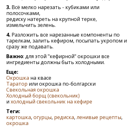
3.
Всё мелко нарезать - кубиками или
полосочками,
редиску натереть на крупной терке,
измельчить зелень.
4.
Разложить все нарезанные компоненты по
тарелкам, залить кефиром, посыпать укропом и
сразу же подавать.
Важно
: для этой "кефирной" окрошки все
ингредиенты должны быть холодными.
Еще:
Окрошка
на квасе
Таратор
или окрошка по-болгарски
Cвекольная окрошка
Холодный борщ (свекольник)
и
холодный свекольник на кефире
Теги:
картошка
,
огурцы
,
редиска
,
ленивые рецепты
,
окрошка