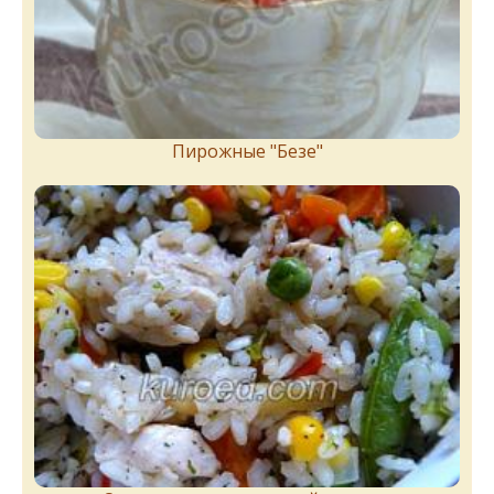
Пирожныe "Бeзe"