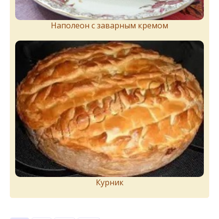
Наполеон с заварным кремом
Курник