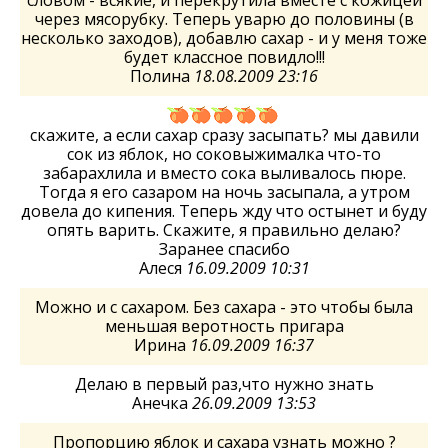
словом - всякие, и перекрутила вместе с кожицей
через мясорубку. Теперь уварю до половины (в
несколько заходов), добавлю сахар - и у меня тоже
будет классное повидло!!!
Полина
18.08.2009 23:16
скажите, а если сахар сразу засыпать? мы давили
сок из яблок, но соковыжималка что-то
забарахлила и вместо сока выливалось пюре.
Тогда я его сазаром на ночь засыпала, а утром
довела до кипения. Теперь жду что остынет и буду
опять варить. Скажите, я правильно делаю?
Заранее спасибо
Алеся
16.09.2009 10:31
Можно и с сахаром. Без сахара - это чтобы была
меньшая веротность пригара
Ирина
16.09.2009 16:37
Делаю в первый раз,что нужно знать
Анечка
26.09.2009 13:53
Пропорцию яблок и сахара узнать можно ?