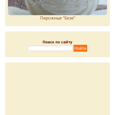
Пирожныe "Бeзe"
Поиск по сайту