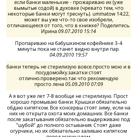
если банки маленькие - прожариваю их (уже
вымытые содой) в духовке (чревато тем, что
некоторые банки могут треснуть). ummatow 14:22,
может вы уже что-то свое изобрели,
отличающееся от того, что в книжке? Поделитесь.
Ирина
09.07.2010 15:14
Пропариваю на бабушкином кофейнике 3-4
минуты пока не станет видно внутри пар.
04.09.2010 19:57
банки теперь не стерилизую вовсе.просто мою и в
посудомойку.закатки стоят
отлично.проверено.так что рекомендую
просто лена
05.09.2010 07:09
А я вот уже лет 7-8 вообще не стерилизую. Прост
хорошо промываю банки. Крышки обязательно
обдаю кипятком. Все консервы стоят зиму, если на
них не открыта охота моих домашних. Все банки
после закатывания обязательно выдерживаю под
"шубой" до полного остывания. Стоят даже
огурчики, но их обязательно заливаю кипятком
перед маринадом.