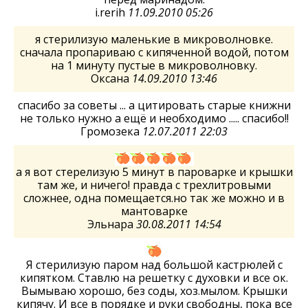
i.rerih
11.09.2010 05:26
я стерилизую маленькие в микроволновке.
сначала пропариваю с кипяченной водой, потом
на 1 минуту пустые в микроволновку.
Оксана
14.09.2010 13:46
спасибо за советы ... а цитировать старые книжни
не только нужно а ещё и необходимо ..... спасибо!!
Громозека
12.07.2011 22:03
а я вот стерелизую 5 минут в пароварке и крышки
там же, и ничего! правда с трехлитровыми
сложнее, одна помещается.но так же можно и в
мантоварке
Эльнара
30.08.2011 14:54
Я стерилизую паром над большой кастрюлей с
кипятком. Ставлю на решетку с духовки и все ок.
Вымываю хорошо, без соды, хоз.мылом. Крышки
кипячу. И все в порядке и руки свободны, пока все