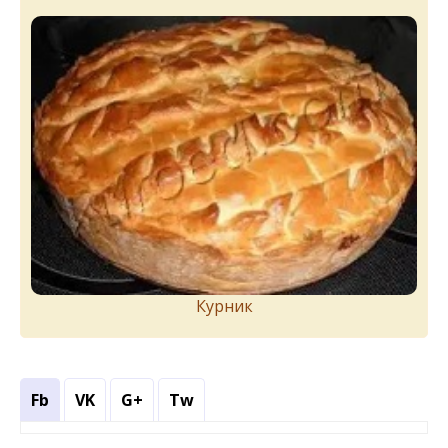
Курник
Fb
VK
G+
Tw