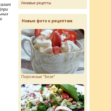
Ленивые рецепты
салат
(при
ьных
и
Новые фото к рецептам
Пирожныe "Бeзe"