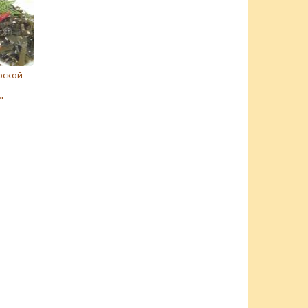
рской
"