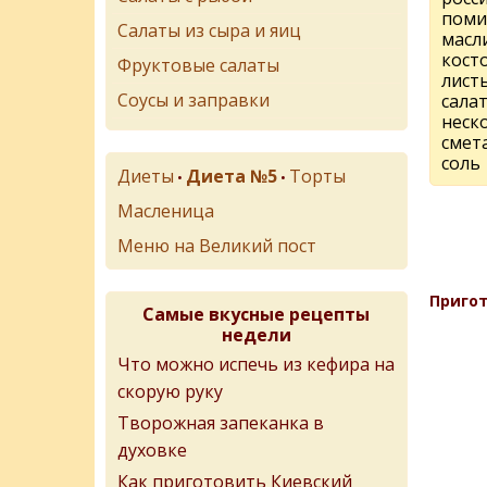
поми
Салаты из сыра и яиц
масл
кост
Фруктовые салаты
лист
Соусы и заправки
сала
неск
смет
соль
Диеты
Диета №5
Торты
•
•
Масленица
Меню на Великий пост
Пригот
Самые вкусные рецепты
недели
Что можно испечь из кефира на
скорую руку
Творожная запеканка в
духовке
Как приготовить Киевский