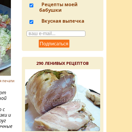
Рецепты моей
бабушки
Вкусная выпечка
290 ЛЕНИВЫХ РЕЦЕПТОВ
я печати
тот
ной
 с
зки и
руг
очные