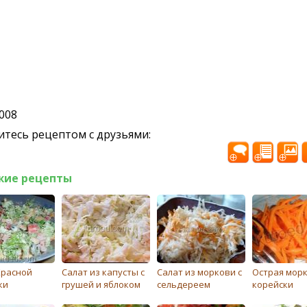
2008
тесь рецептом с друзьями:
жие рецепты
Красной
Салат из капусты с
Салат из моркови с
Острая морк
ки
грушей и яблоком
сельдереем
корeйски