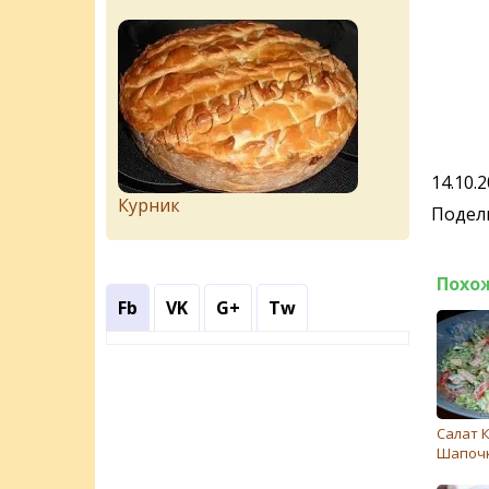
14.10.
Курник
Подели
Похо
Fb
VK
G+
Tw
Салат 
Шапоч