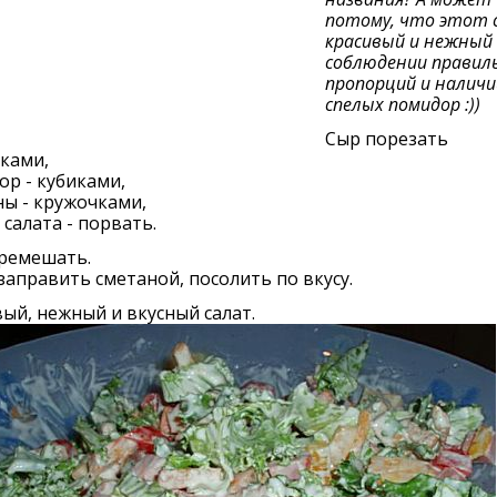
потому, что этот 
красивый и нежный 
соблюдении правил
пропорций и наличи
спелых помидор :))
Сыр порезать
ками,
р - кубиками,
ы - кружочками,
 салата - порвать.
еремешать.
заправить сметаной, посолить по вкусу.
ый, нежный и вкусный салат.