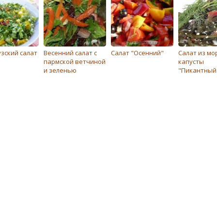
зский салат
Весенний салат с
Салат "Осенний"
Салат из мо
пармской ветчиной
капусты
и зеленью
"Пикантный