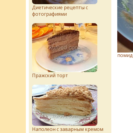
Диетические рецепты с
фотографиями
помид
Пражский торт
Наполеон с заварным кремом