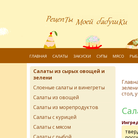
ГЛАВНАЯ
САЛАТЫ
ЗАКУСКИ
СУПЫ
МЯСО
РЫБ
Салаты из сырых овощей и
зелени
Главн
Слоеные салаты и винегреты
зелен
стол
,
у
Салаты из овощей
Салаты из морепродуктов
Сал
Салаты с курицей
Ингре
Салаты с мясом
твер
Салаты с рыбой
росси