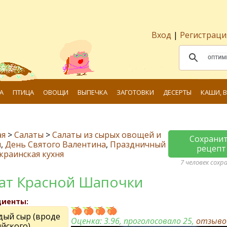
Вход
|
Регистраци
А
ПТИЦА
ОВОЩИ
ВЫПЕЧКА
ЗАГОТОВКИ
ДЕСЕРТЫ
КАШИ, 
ая
>
Салаты
>
Салаты из сырых овощей и
Сохрани
и
,
День Святого Валентина
,
Праздничный
рецепт
краинская кухня
7 человек сохр
ат Красной Шапочки
диенты:
дый сыр (вроде
Оценка:
3.96
, проголосовало 25,
отзыв
йского)