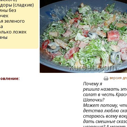
доры (сладкие)
ины без
очек
ья зеленого
та
олько ложек
аны
версия дл
овление:
Почему я
решила назвать э
салат в честь Крас
Шапочки?
Может потому, что
детства люблю ска
стараюсь всему вок
дать смешные сказ
названия? А может