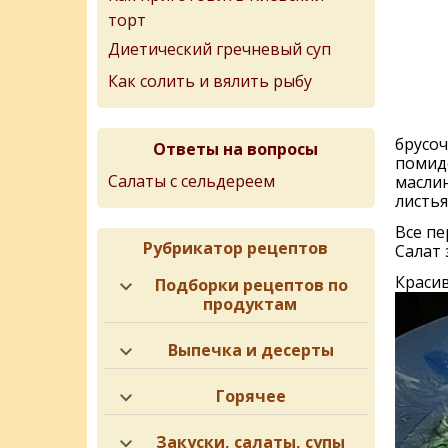
торт
Диетический гречневый суп
Как солить и вялить рыбу
брусоч
Ответы на вопросы
помидо
Салаты с сельдереем
маслин
листья
Все п
Рубрикатор рецептов
Салат 
Красив
Подборки рецептов по
продуктам
Выпечка и десерты
Горячее
Закуски, салаты, супы