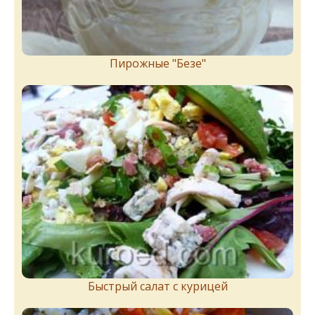
Пирожныe "Бeзe"
Быстрый салат с курицей