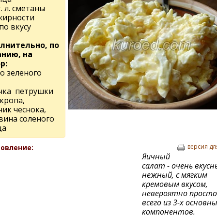
т. л. сметаны
жирности
по вкусу
лнительно, по
нию, на
р:
ро зеленого
чка петрушки
кропа,
чик чеснока,
вина соленого
ца
версия дл
овление:
Яичный
салат - очень вкусн
нежный, с мягким
кремовым вкусом,
невероятно просто
всего из 3-х основн
компонентов.