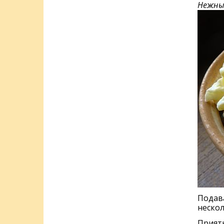
Нежный
Подава
нескол
Приятн