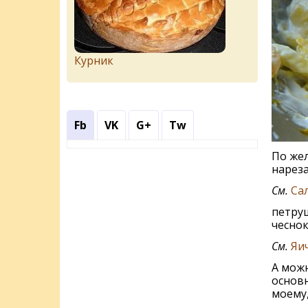
Курник
Fb
VK
G+
Tw
По же
нареза
См.
Сал
петруш
чеснок
См.
Яи
А можн
основн
моему,