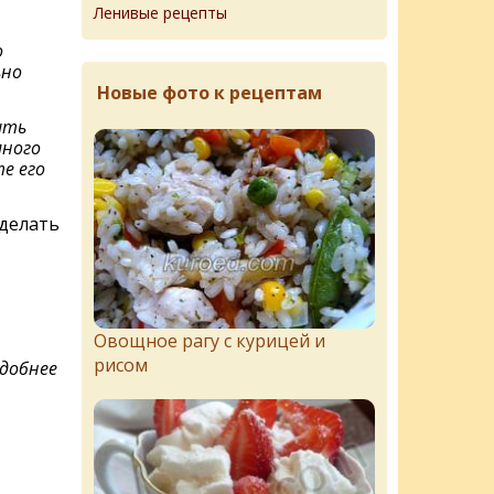
Ленивые рецепты
о
ьно
Новые фото к рецептам
ить
много
е его
 делать
Овощное рагу с курицей и
рисом
удобнее