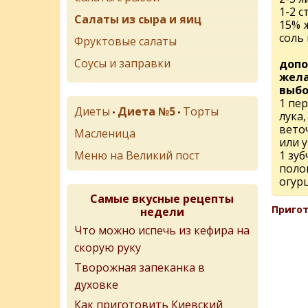
1-2 с
Салаты из сыра и яиц
15% 
соль 
Фруктовые салаты
Соусы и заправки
допо
жела
выбо
1 пе
Диеты
Диета №5
Торты
•
•
лука,
вето
Масленица
или у
Меню на Великий пост
1 зуб
поло
огур
Самые вкусные рецепты
Пригот
недели
Что можно испечь из кефира на
скорую руку
Творожная запеканка в
духовке
Как приготовить Киевский