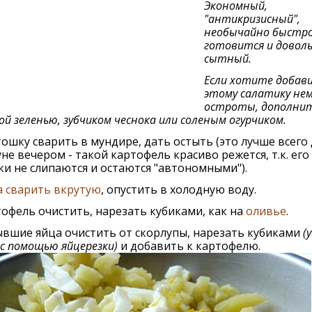
Экономный,
"антикризисный",
необычайно быстр
готовится и довол
сытный.
Если хотите добав
этому салатику не
остроты, дополнит
й зеленью, зубчиком чеснока или соленым огурчиком.
ошку сварить в мундире, дать остыть (это лучше всего
не вечером - такой картофель красиво режется, т.к. его
и не слипаются и остаются "автономными").
 сварить вкрутую
, опустить в холодную воду.
офель очистить, нарезать кубиками, как на
оливье
.
вшие яйца очистить от скорлупы, нарезать кубиками
(
- с помощью яйцерезки)
и добавить к картофелю.