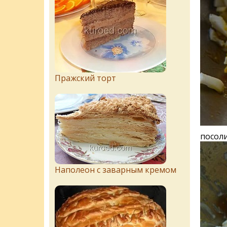
Пражский торт
посоли
Наполеон с заварным кремом