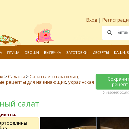
Вход
|
Регистраци
А
ПТИЦА
ОВОЩИ
ВЫПЕЧКА
ЗАГОТОВКИ
ДЕСЕРТЫ
КАШИ, 
ая
>
Салаты
>
Салаты из сыра и яиц
,
Сохрани
ые рецепты для начинающих
,
украинская
рецепт
6 человек сохр
ный салат
диенты:
картофелины
йца