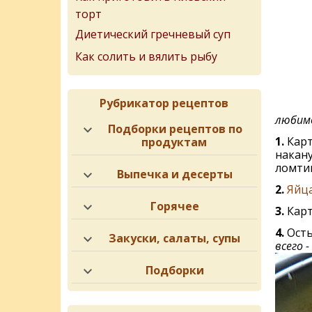
торт
Диетический гречневый суп
Как солить и вялить рыбу
Рубрикатор рецептов
любимо
Подборки рецептов по
1.
Карт
продуктам
накану
ломтик
Выпечка и десерты
2.
Яйца
Горячее
3.
Карт
4.
Осты
Закуски, салаты, супы
всего 
Подборки