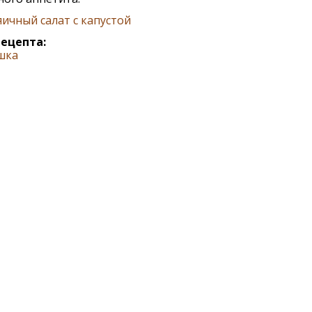
яичный салат с капустой
рецепта:
шка