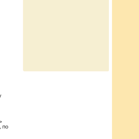
у
ь
, по