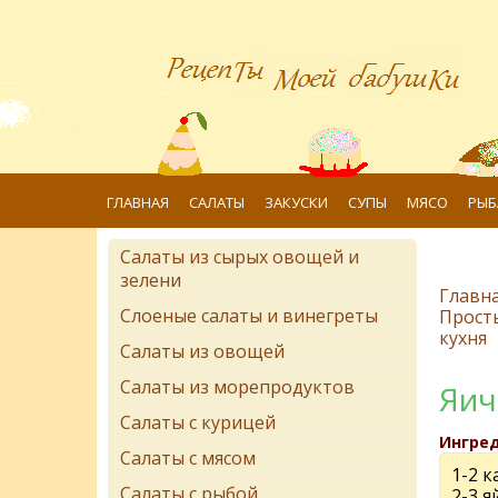
ГЛАВНАЯ
САЛАТЫ
ЗАКУСКИ
СУПЫ
МЯСО
РЫБ
Салаты из сырых овощей и
зелени
Главн
Слоеные салаты и винегреты
Прост
кухня
Салаты из овощей
Салаты из морепродуктов
Яич
Салаты с курицей
Ингре
Салаты с мясом
1-2 
Салаты с рыбой
2-3 я