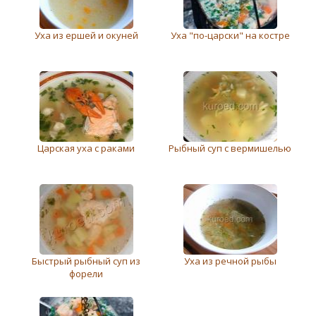
Уха из ершей и окуней
Уха "по-царски" на костре
Царская уха с раками
Рыбный суп с вермишелью
Быстрый рыбный суп из
Уха из речной рыбы
форели