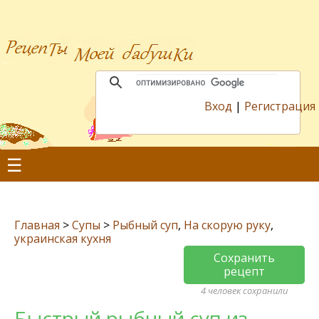
Вход
|
Регистрация
☰
Главная
>
Супы
>
Рыбный суп
,
На скорую руку
,
украинская кухня
Сохранить
рецепт
4 человек сохранили
Быстрый рыбный суп из