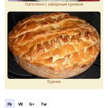
Наполеон с заварным кремом
Курник
Fb
VK
G+
Tw