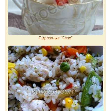
Пирожныe "Бeзe"