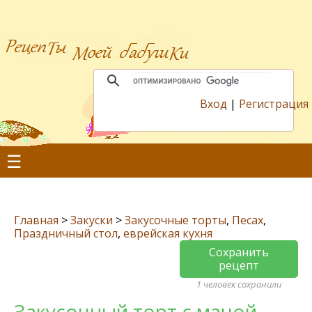
Вход
|
Регистрация
☰
Главная
>
Закуски
>
Закусочные торты
,
Песах
,
Праздничный стол
,
еврейская кухня
Сохранить
рецепт
1 человек сохранили
Закусочный торт с мацой