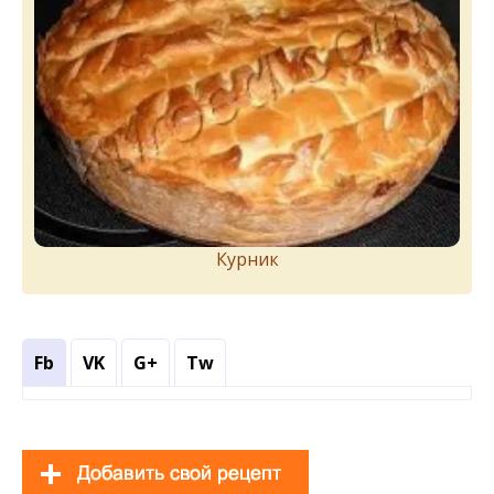
Курник
Fb
VK
G+
Tw