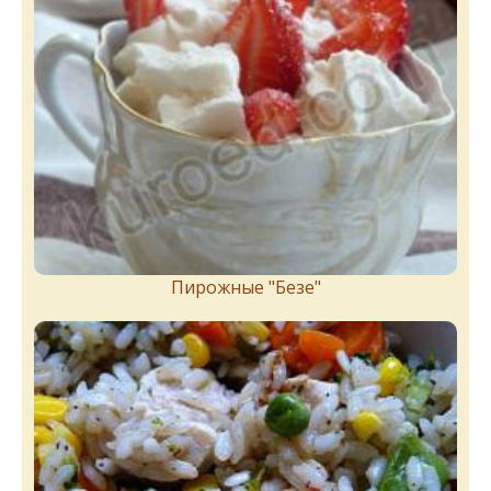
Пирожныe "Бeзe"