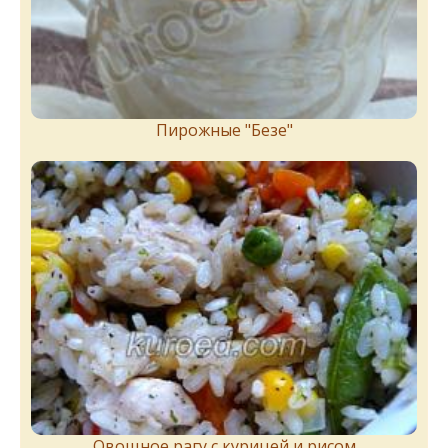
Пирожныe "Бeзe"
Овощное рагу с курицей и рисом