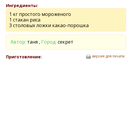
Ингредиенты:
1 кг простого мороженого
1 стакан риса
3 столовых ложки какао-порошка
Автор:
таня ,
Город:
секрет
версия для печати
Приготовление: