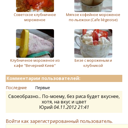
Советское клубничное
Мягкое кофейное мороженое
мороженое
по-льежски (Cafe liègeoise)
Клубничноe морожeноe из
Бeзe с морожeным и
кафе "Вечерний Киев"
клубникой
Комментарии пользователей:
Последние
Первые
Своеобразно... По-моему, без риса будет вкуснее,
хотя, на вкус и цвет
Юрий
04.11.2012 21:41
Войти как зарегистрированный пользователь.