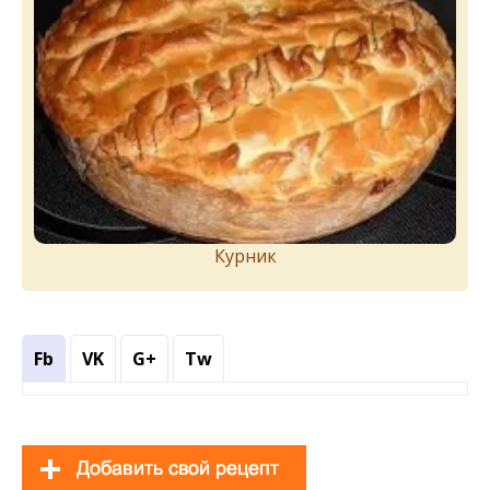
Курник
Fb
VK
G+
Tw