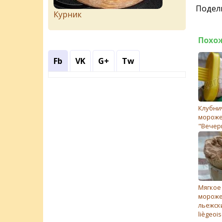
Подели
Курник
Похо
Fb
VK
G+
Tw
Клубни
морожe
"Вечер
Мягкое
мороже
льежски
liègeois