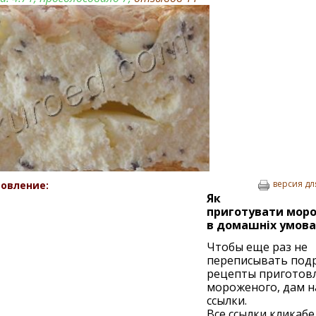
версия дл
овление:
Як
приготувати мор
в домашніх умова
Чтобы еще раз не
переписывать под
рецепты приготов
мороженого, дам н
ссылки.
Все ссылки кликабе