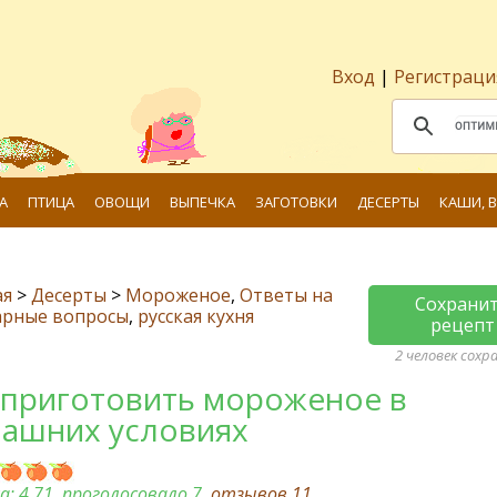
Вход
|
Регистраци
А
ПТИЦА
ОВОЩИ
ВЫПЕЧКА
ЗАГОТОВКИ
ДЕСЕРТЫ
КАШИ, 
ая
>
Десерты
>
Мороженое
,
Ответы на
Сохрани
арные вопросы
,
русская кухня
рецепт
2 человек сохр
 приготовить мороженое в
ашних условиях
а:
4.71
, проголосовало 7,
отзывов
11