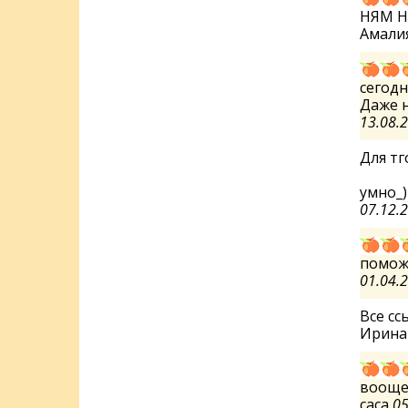
НЯМ 
Амали
cегодн
Даже н
13.08.
Для тг
умно_)
07.12.
поможі
01.04.
Все с
Ирин
воощ
саса
05