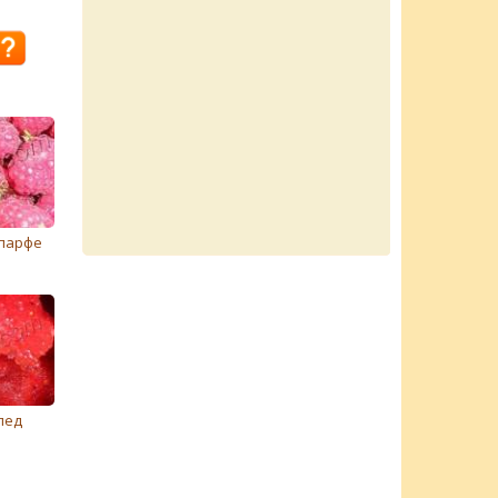
парфе
лед