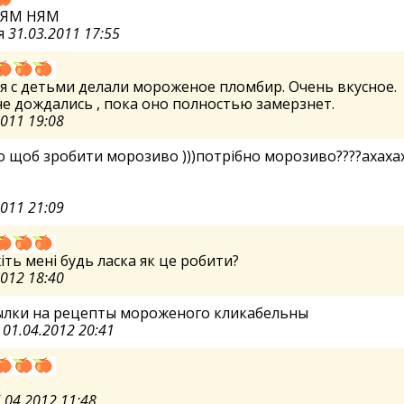
НЯМ НЯМ
я
31.03.2011 17:55
я с детьми делали мороженое пломбир. Очень вкусное.
е дождались , пока оно полностью замерзнет.
2011 19:08
о щоб зробити морозиво )))потрібно морозиво????ахаха
2011 21:09
ть мені будь ласка як це робити?
2012 18:40
сылки на рецепты мороженого кликабельны
а
01.04.2012 20:41
е
.04.2012 11:48