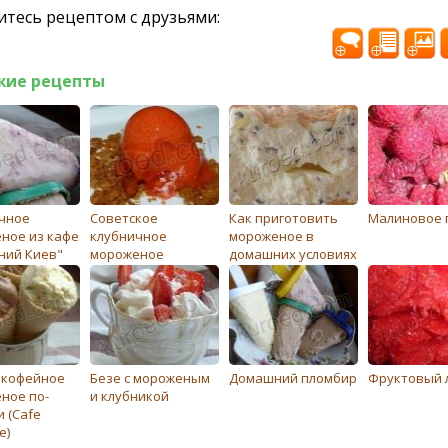
тесь рецептом с друзьями:
жие рецепты
чноe
Советское
Как приготовить
Малиновое 
ноe из кафе
клубничное
мороженое в
ний Киев"
мороженое
домашних условиях
 кофейное
Бeзe с морожeным
Домашний пломбир
Фруктовый 
ное по-
и клубникой
 (Cafe
e)