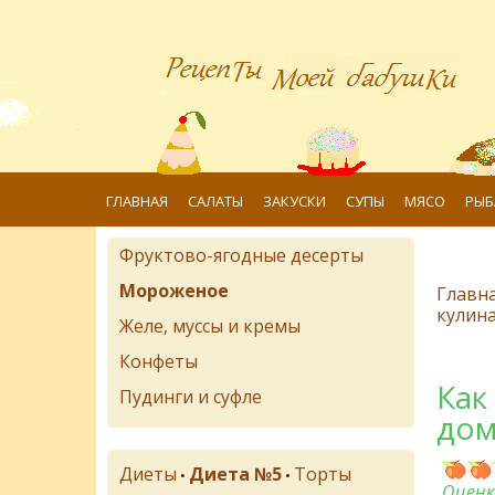
ГЛАВНАЯ
САЛАТЫ
ЗАКУСКИ
СУПЫ
МЯСО
РЫБ
Фруктово-ягодные десерты
Мороженое
Главн
кулин
Желе, муссы и кремы
Конфеты
Как
Пудинги и суфле
дом
Диеты
Диета №5
Торты
•
•
Оценк