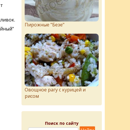
пт
ливок.
Пирожныe "Бeзe"
ийный"
Овощное рагу с курицей и
рисом
Поиск по сайту