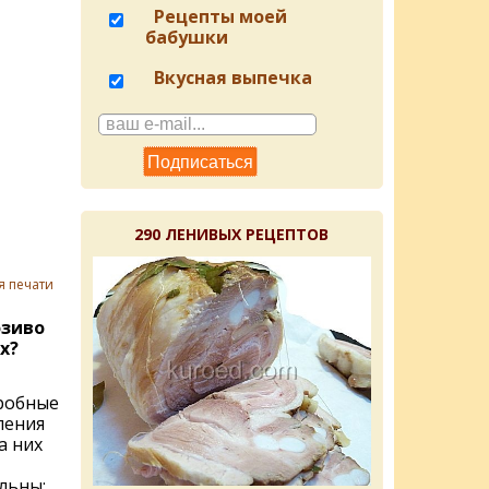
Рецепты моей
бабушки
Вкусная выпечка
290 ЛЕНИВЫХ РЕЦЕПТОВ
я печати
озиво
х?
робные
ления
а них
льны: