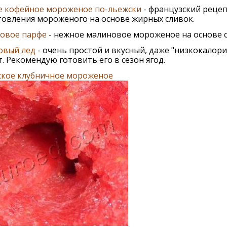
е кофейное мороженое по-льежски
- французский реце
товления мороженого на основе жирных сливок.
овое парфе
- нежное малиновое мороженое на основе с
овый лед
- очень простой и вкусный, даже "низкокалор
. Рекомендую готовить его в сезон ягод.
ское клубничное мороженое