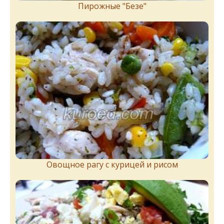
Пирожныe "Бeзe"
Овощное рагу с курицей и рисом