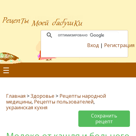
Вход
|
Регистрация
☰
Главная
>
Здоровье
>
Рецепты народной
медицины
,
Рецепты пользователей
,
украинская кухня
Сохранить
рецепт
Молоко от кашля и больного