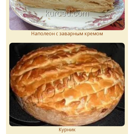
Наполеон с заварным кремом
Курник