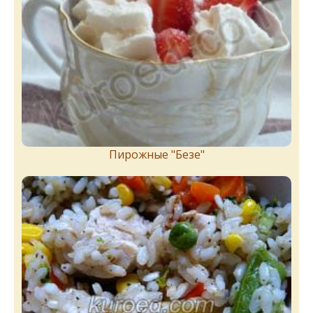
Пирожныe "Бeзe"