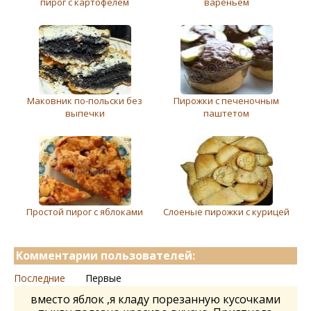
пирог с картофелем
вареньем
Маковник по-польски без
Пирожки с печеночным
выпечки
паштетом
Простой пирог с яблоками
Слоеные пирожки с курицей
Комментарии пользователей:
Последние
Первые
вместо яблок ,я кладу порезанную кусочками