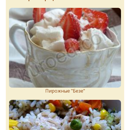
Пирожныe "Бeзe"