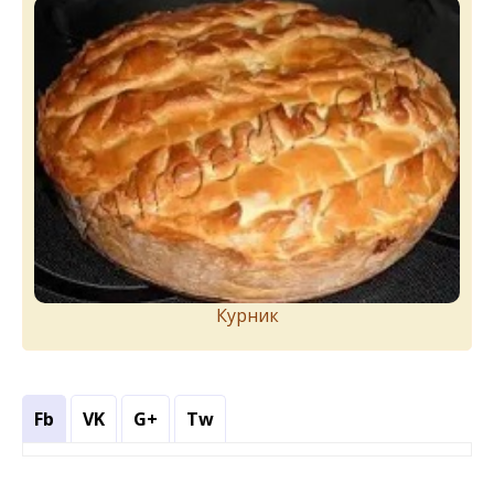
Курник
Fb
VK
G+
Tw