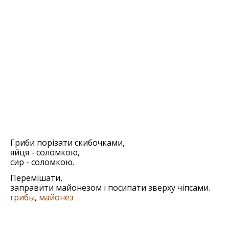
Гриби порізати скибочками,
яйця - соломкою,
сир - соломкою.
Перемішати,
заправити майонезом і посипати зверху чіпсами.
грибы
,
майонез