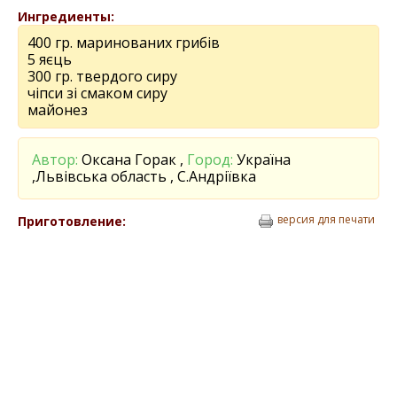
Ингредиенты:
400 гр. маринованих грибів
5 яєць
300 гр. твердого сиру
чіпси зі смаком сиру
майонез
Автор:
Оксана Горак ,
Город:
Україна
,Львівська область , С.Андріївка
версия для печати
Приготовление: