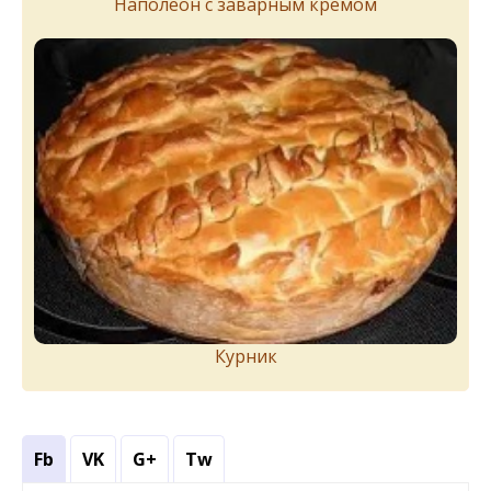
Наполеон с заварным кремом
Курник
Fb
VK
G+
Tw