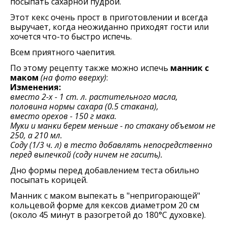
посыпать сахарной пудрой.
Этот кекс очень прост в приготовлении и всегда
выручает, когда неожиданно приходят гости или
хочется что-то быстро испечь.
Всем приятного чаепития.
По этому рецепту также можно испечь
манник с
маком
(на фото вверху)
:
Изменения:
вместо 2-х - 1 ст. л. растительного масла,
половина нормы сахара (0.5 стакана),
вместо орехов - 150 г мака.
Муки и манки берем меньше - по стакану объемом не
250, а 210 мл.
Соду (1/3 ч. л) в тесто добавлять непосредственно
перед выпечкой (соду ничем не гасить).
Дно формы перед добавлением теста обильно
посыпать корицей.
Манник с маком выпекать в "непригорающей"
кольцевой форме для кексов диаметром 20 см
(около 45 минут в разогретой до 180°С духовке).