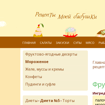
ГЛАВНАЯ
САЛАТЫ
ЗАКУСКИ
СУПЫ
МЯСО
РЫБ
Фруктово-ягодные десерты
Мороженое
Главн
рецеп
Желе, муссы и кремы
Конфеты
Фру
Пудинги и суфле
Ингре
пало
Диеты
Диета №5
Торты
•
•
моро