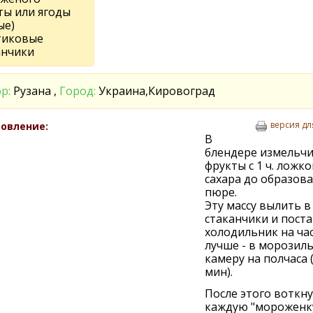
ты или ягоды
ые)
тиковые
анчики
р:
Рузана ,
Город:
Украина,Кировоград
версия дл
овление:
В
блендере измельч
фрукты с 1 ч. ложко
сахара до образов
пюре.
Эту массу вылить в
стаканчики и поста
холодильник на час
лучше - в морозил
камеру на полчаса 
мин).
После этого воткну
каждую "мороженку