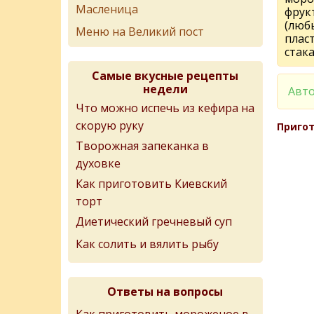
Масленица
фрук
(люб
Меню на Великий пост
плас
стак
Самые вкусные рецепты
недели
Авто
Что можно испечь из кефира на
скорую руку
Пригот
Творожная запеканка в
духовке
Как приготовить Киевский
торт
Диетический гречневый суп
Как солить и вялить рыбу
Ответы на вопросы