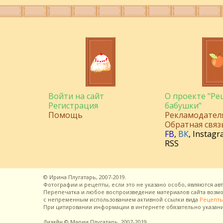
Войти на сайт
О проекте "Р
Регистрация
бабушки"
Помощь
Рекламодател
Обратная связ
FB
,
ВК
,
Instagr
RSS
©
Ирина Плугатарь,
2007-2019.
Фотографии и рецепты, если это не указано особо, являются ав
Перепечатка и любое воспроизведение материалов сайта воз
с непременным использованием активной ссылки вида
Рецепты
При цитировании информации в интернете обязательно указан
Дизайн
© Марии Плугатарь,
2007-2019