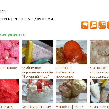
2011
тесь рецептом с друзьями:
жие рецепты
вое парфе
Клубничноe
Советское
Как пригото
морожeноe из кафе
клубничное
мороженое 
"Вечерний Киев"
мороженое
домашних у
вый лед
Бeзe с морожeным
Мягкое кофейное
Домашний п