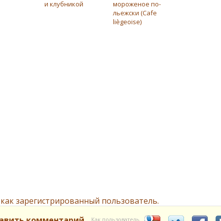
и клубникой
мороженое по-
льежски (Cafe
liègeoise)
 как зарегистрированный пользователь.
авить комментарий
Как пользователь