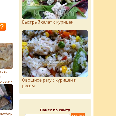
Быстрый салат с курицей
вить
в
Овощное рагу с курицей и
словиях
рисом
Поиск по сайту
ломбир