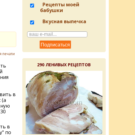
Рецепты моей
бабушки
Вкусная выпечка
я печати
290 ЛЕНИВЫХ РЕЦЕПТОВ
ить
й
ания
вить в
 (а
ьную
(30
ть в
" по