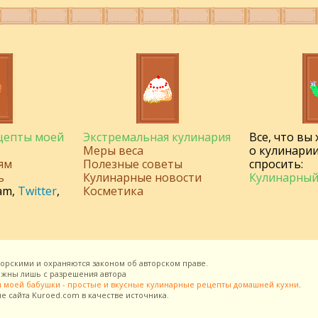
ецепты моей
Экстремальная кулинария
Все, что вы
Меры веса
о кулинарии
ям
Полезные советы
спросить:
ь
Кулинарные новости
Кулинарный
am
,
Twitter
,
Косметика
торскими и охраняются законом об авторском праве.
можны лишь с разрешения
автора
 моей бабушки - простые и вкусные кулинарные рецепты домашней кухни
.
ие сайта
Kuroed.com
в качестве источника.