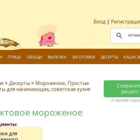
Вход
|
Регистраци
А
ПТИЦА
ОВОЩИ
ВЫПЕЧКА
ЗАГОТОВКИ
ДЕСЕРТЫ
КАШИ, 
ая
>
Десерты
>
Мороженое
,
Простые
Сохрани
ты для начинающих
,
советская кухня
рецепт
2 человек сохр
ктовое мороженое
диенты:
чки для
женого