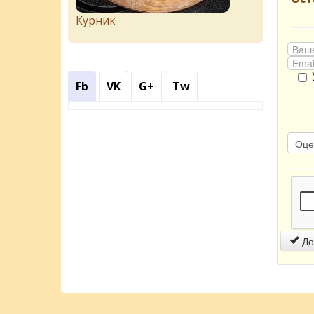
Курник
Fb
VK
G+
Tw
До