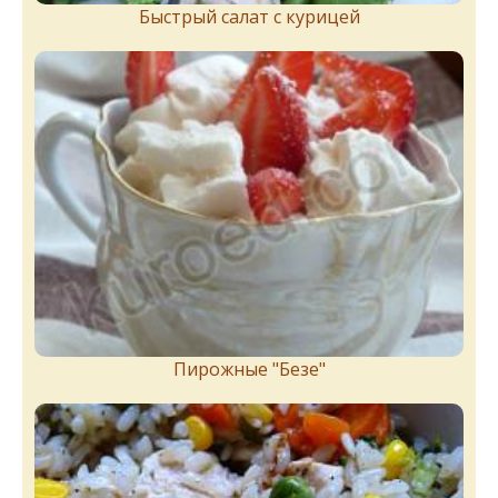
Быстрый салат с курицей
Пирожныe "Бeзe"