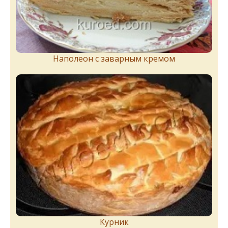
Наполеон с заварным кремом
Курник