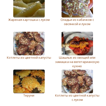
Жареная картошка с луком
Оладьи из кабачков с
овсянкой и луком
Котлеты из цветной капусты
Шашлык из овощей или
замашка на вегетарианскую
кухню
Теруни
Котлеты из цветной капусты
с луком