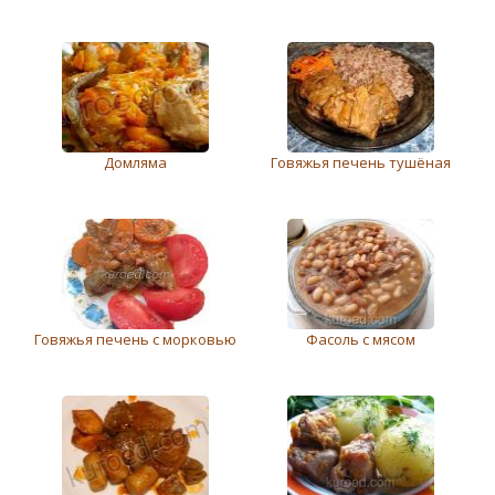
Домляма
Говяжья печень тушёная
Говяжья печень с морковью
Фасоль с мясом