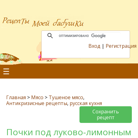
Вход
|
Регистрация
☰
Главная
>
Мясо
>
Тушеное мясо
,
Антикризисные рецепты
,
русская кухня
Сохранить
рецепт
Почки под луково-лимонным