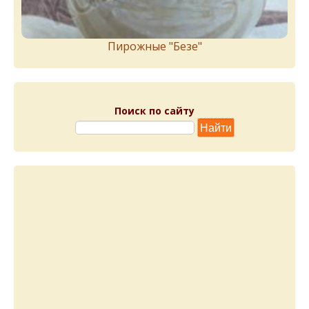
Пирожныe "Бeзe"
Поиск по сайту