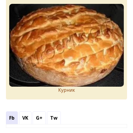
Курник
Fb
VK
G+
Tw