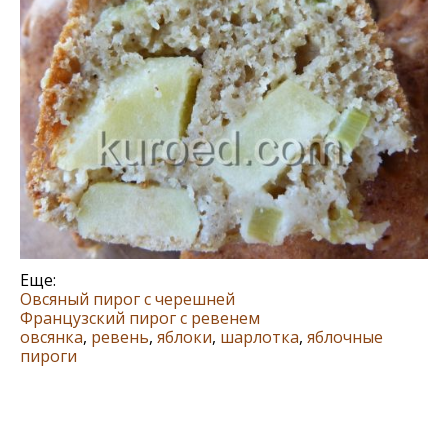
Еще:
Овсяный пирог с черешней
Французский пирог с ревенем
овсянка
,
ревень
,
яблоки
,
шарлотка
,
яблочные
пироги