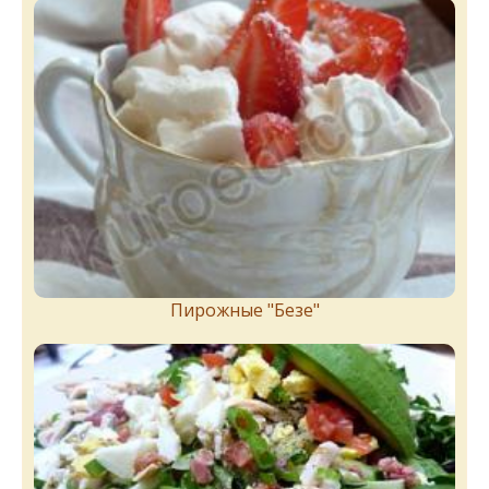
Пирожныe "Бeзe"