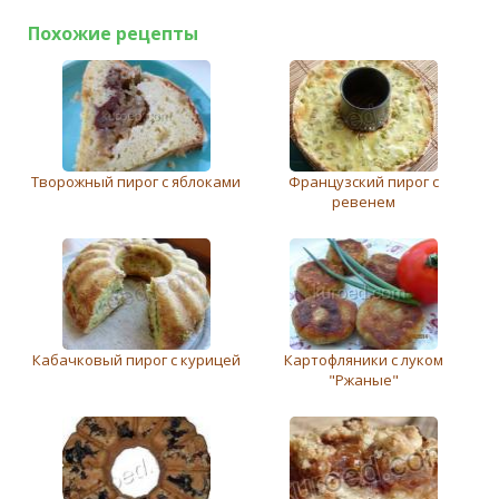
Похожие рецепты
Творожный пирог с яблоками
Французский пирог с
ревенем
Кабачковый пирог с курицей
Картофляники с луком
"Ржаные"